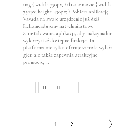
img { width: 750px; } iframe.movie { width:
750px; height: 450px; } Pobierz aplikację
Vavada na swoje urządzenie już dziś
Rekomendujemy natychmiastowe
zainstalowanie aplikacji, aby maksymalnie
wykorzystać dostępne funkcje. Ta
platforma nie tylko oferuje szeroki wybór
gier, ale także zapewnia atrakcyjne
promocje,
1
2