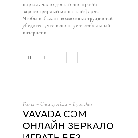
порталу часто достаточно просто
зарегистрироваться на платформе.
Чтобы избежать возможных трудностей,
убедитесь, что используете стабильный
интернет и
Feb
12
Uncategorized
By
sachas
VAVADA COM
ОНЛАЙН ЗЕРКАЛО
ИГРАТЬ БЕЗ