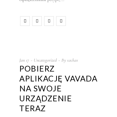
Jan
17
Uncategorized
By
sachas
POBIERZ
APLIKACJĘ VAVADA
NA SWOJE
URZĄDZENIE
TERAZ