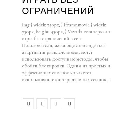
ОГРАНИЧЕНИЙ
img { width: 750px; } iframe.movie { width:
750px; height: 450px; } Vavada com зеркало
игры без ограничений в сети
Пользователи, желающие насладиться
азартными развлечениями, могут
использовать доступные методы, чтобы
обойти блокировки. Одним из простых и
эффективных способов является
использование альтернативных ссылок