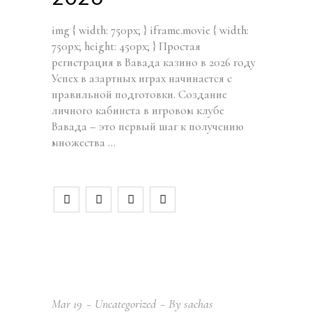
img { width: 750px; } iframe.movie { width:
750px; height: 450px; } Простая
регистрация в Вавада казино в 2026 году
Успех в азартных играх начинается с
правильной подготовки. Создание
личного кабинета в игровом клубе
Вавада – это первый шаг к получению
множества
Mar
19
Uncategorized
By
sachas