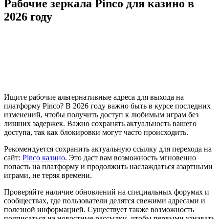
Рабочие зеркала Pinco для казино в
2026 году
Ищите рабочие альтернативные адреса для выхода на
платформу Pinco? В 2026 году важно быть в курсе последних
изменений, чтобы получить доступ к любимым играм без
лишних задержек. Важно сохранять актуальность вашего
доступа, так как блокировки могут часто происходить.
Рекомендуется сохранить актуальную ссылку для перехода на
сайт:
Pinco казино
. Это даст вам возможность мгновенно
попасть на платформу и продолжить наслаждаться азартными
играми, не теряя времени.
Проверяйте наличие обновлений на специальных форумах и
сообществах, где пользователи делятся свежими адресами и
полезной информацией. Существует также возможность
подписаться на новостные рассылки, чтобы первыми узнавать