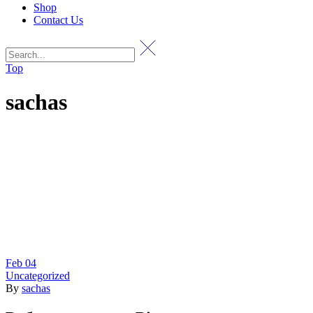
Shop
Contact Us
Top
sachas
Feb
04
Uncategorized
By
sachas