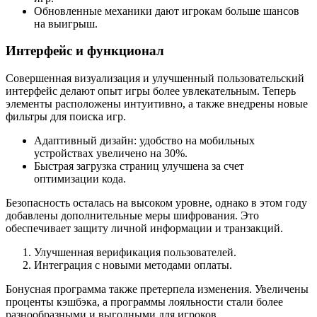
Обновленные механики дают игрокам больше шансов
на выигрыш.
Интерфейс и функционал
Совершенная визуализация и улучшенный пользовательский
интерфейс делают опыт игры более увлекательным. Теперь
элементы расположены интуитивно, а также внедрены новые
фильтры для поиска игр.
Адаптивный дизайн: удобство на мобильных
устройствах увеличено на 30%.
Быстрая загрузка страниц улучшена за счет
оптимизации кода.
Безопасность осталась на высоком уровне, однако в этом году
добавлены дополнительные меры шифрования. Это
обеспечивает защиту личной информации и транзакций.
Улучшенная верификация пользователей.
Интеграция с новыми методами оплаты.
Бонусная программа также претерпела изменения. Увеличены
проценты кэшбэка, а программы лояльности стали более
разнообразными и выгодными для игроков.