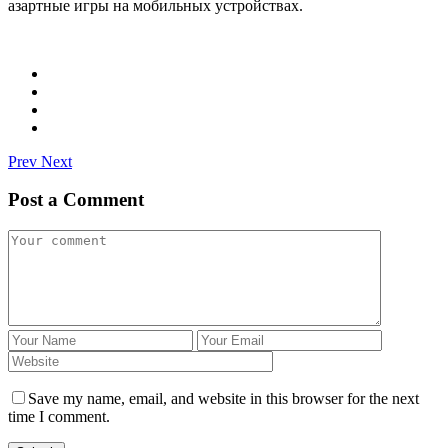
азартные игры на мобильных устройствах.
Prev
Next
Post a Comment
Save my name, email, and website in this browser for the next
time I comment.