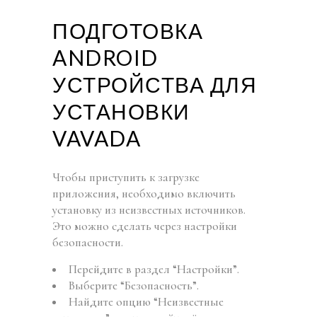
ПОДГОТОВКА
ANDROID
УСТРОЙСТВА ДЛЯ
УСТАНОВКИ
VAVADA
Чтобы приступить к загрузке
приложения, необходимо включить
установку из неизвестных источников.
Это можно сделать через настройки
безопасности.
Перейдите в раздел “Настройки”.
Выберите “Безопасность”.
Найдите опцию “Неизвестные