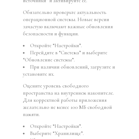
источники” и активируйте её.
Обязательно проверьте актуальность
операционной системы. Новые версии
зачастую включают важные обновления
безопасности и функции.
Откройте “Настройки”.
Перейдите в “Система” и выберите
“Обновление системы”.
При наличии обновлений, загрузите и
установите их.
Оцените уровень свободного
пространства на внутреннем накопителе.
Для корректной работы приложения
желательно не менее 100 МБ свободной
памяти.
Откройте “Настройки”.
Выберите “Хранилище”.