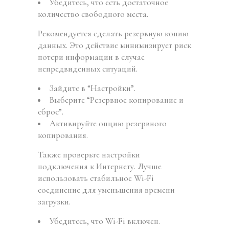
Убедитесь, что есть достаточное
количество свободного места.
Рекомендуется сделать резервную копию
данных. Это действие минимизирует риск
потери информации в случае
непредвиденных ситуаций.
Зайдите в “Настройки”.
Выберите “Резервное копирование и
сброс”.
Активируйте опцию резервного
копирования.
Также проверьте настройки
подключения к Интернету. Лучше
использовать стабильное Wi-Fi
соединение для уменьшения времени
загрузки.
Убедитесь, что Wi-Fi включен.