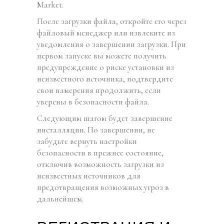
Market.
После загрузки файла, откройте его через
файловый менеджер или извлеките из
уведомления о завершении загрузки. При
первом запуске вы можете получить
предупреждение о риске установки из
неизвестного источника, подтвердите
свои намерения продолжить, если
уверены в безопасности файла.
Следующим шагом будет завершение
инсталляции. По завершении, не
забудьте вернуть настройки
безопасности в прежнее состояние,
отключив возможность загрузки из
неизвестных источников для
предотвращения возможных угроз в
дальнейшем.