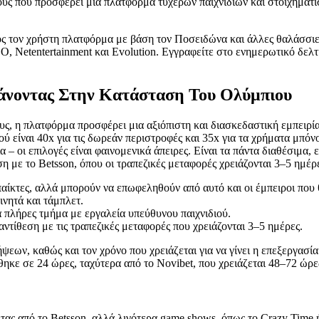
νους που προσφέρει μια πλατφόρμα τυχερών παιχνιδιών και στοιχηματ
ος τον χρήστη πλατφόρμα με βάση τον Ποσειδώνα και άλλες θαλάσσιες θ
, Netentertainment και Evolution. Εγγραφείτε στο ενημερωτικό δελτ
τάνοντας Στην Κατάσταση Του Ολύμπιου
υς, η πλατφόρμα προσφέρει μια αξιόπιστη και διασκεδαστική εμπειρί
ού είναι 40x για τις δωρεάν περιστροφές και 35x για τα χρήματα μπό
 οι επιλογές είναι φαινομενικά άπειρες. Είναι τα πάντα διαθέσιμα, εί
ση με το Betsson, όπου οι τραπεζικές μεταφορές χρειάζονται 3–5 ημέ
αίκτες, αλλά μπορούν να επωφεληθούν από αυτό και οι έμπειροι που 
ινητά και τάμπλετ.
α πλήρες τμήμα με εργαλεία υπεύθυνου παιχνιδιού.
αντίθεση με τις τραπεζικές μεταφορές που χρειάζονται 3–5 ημέρες.
λήψεων, καθώς και τον χρόνο που χρειάζεται για να γίνει η επεξεργ
κε σε 24 ώρες, ταχύτερα από το Novibet, που χρειάζεται 48–72 ώρε
ας από το Betsson, αλλά λιγότερα game shows, όπως το Crazy Time ή