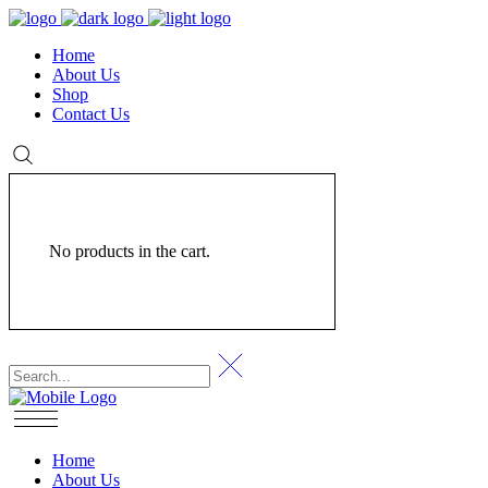
Home
About Us
Shop
Contact Us
No products in the cart.
Home
About Us