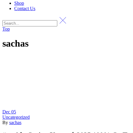
Shop
Contact Us
Top
sachas
Dec
05
Uncategorized
By
sachas