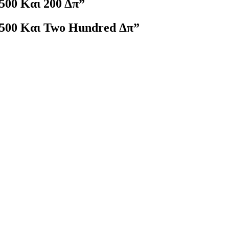
500 Και 200 Δπ”
 500 Και Two Hundred Δπ”