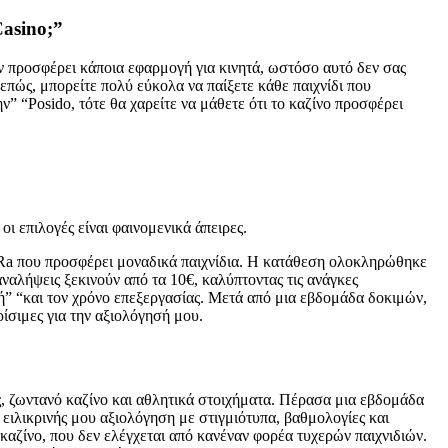
asino;”
δεν προσφέρει κάποια εφαρμογή για κινητά, ωστόσο αυτό δεν σας
νεπώς, μπορείτε πολύ εύκολα να παίξετε κάθε παιχνίδι που
 “Posido, τότε θα χαρείτε να μάθετε ότι το καζίνο προσφέρει
ι επιλογές είναι φαινομενικά άπειρες.
munRa που προσφέρει μοναδικά παιχνίδια. Η κατάθεση ολοκληρώθηκε
αναλήψεις ξεκινούν από τα 10€, καλύπτοντας τις ανάγκες
γή” “και τον χρόνο επεξεργασίας. Μετά από μια εβδομάδα δοκιμών,
ίσιμες για την αξιολόγησή μου.
ς, ζωντανό καζίνο και αθλητικά στοιχήματα. Πέρασα μια εβδομάδα
η ειλικρινής μου αξιολόγηση με στιγμιότυπα, βαθμολογίες και
 καζίνο, που δεν ελέγχεται από κανέναν φορέα τυχερών παιχνιδιών.