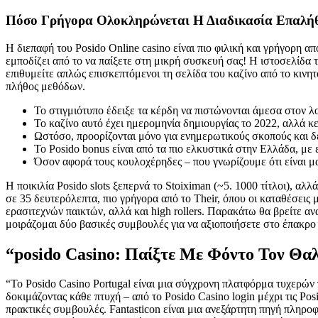
Πόσο Γρήγορα Ολοκληρώνεται Η Διαδικασία Επαλήθε
Η διεπαφή του Posido Online casino είναι πιο φιλική και γρήγορη α
εμποδίζει από το να παίξετε στη μικρή συσκευή σας! Η ιστοσελίδα τ
επιθυμείτε απλώς επισκεπτόμενοι τη σελίδα του καζίνο από το κινη
πλήθος μεθόδων.
Το στιγμιότυπο έδειξε τα κέρδη να πιστώνονται άμεσα στον 
Το καζίνο αυτό έχει ημερομηνία δημιουργίας το 2022, αλλά κ
Ωστόσο, προορίζονται μόνο για ενημερωτικούς σκοπούς και δε
Το Posido bonus είναι από τα πιο ελκυστικά στην Ελλάδα, με 
Όσον αφορά τους κουλοχέρηδες – που γνωρίζουμε ότι είναι μακ
Η ποικιλία Posido slots ξεπερνά το Stoiximan (~5. 1000 τίτλοι), 
σε 35 δευτερόλεπτα, πιο γρήγορα από το Their, όπου οι καταθέσεις 
ερασιτεχνών παικτών, αλλά και high rollers. Παρακάτω θα βρείτε α
μοιράζομαι δύο βασικές συμβουλές για να αξιοποιήσετε στο έπακρο 
“posido Casino: Παίξτε Με Φόντο Τον Θα
“Το Posido Casino Portugal είναι μια σύγχρονη πλατφόρμα τυχερών
δοκιμάζοντας κάθε πτυχή – από το Posido Casino login μέχρι τις Pos
πρακτικές συμβουλές. Fantasticon είναι μια ανεξάρτητη πηγή πληροφ