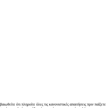
ιωθείτε ότι πληροίτε όλες τις κανονιστικές απαιτήσεις πριν παίξετε