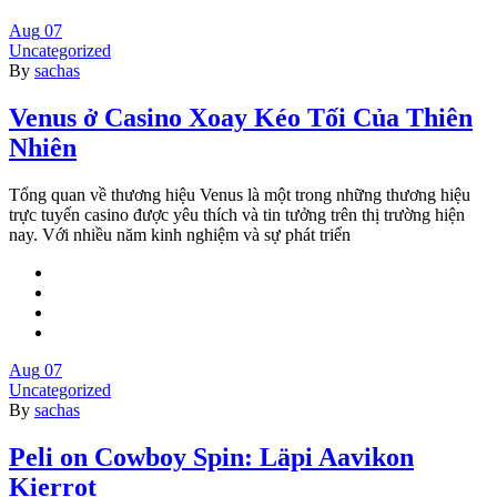
Aug
07
Uncategorized
By
sachas
Venus ở Casino Xoay Kéo Tối Của Thiên
Nhiên
Tổng quan về thương hiệu Venus là một trong những thương hiệu
trực tuyến casino được yêu thích và tin tưởng trên thị trường hiện
nay. Với nhiều năm kinh nghiệm và sự phát triển
Aug
07
Uncategorized
By
sachas
Peli on Cowboy Spin: Läpi Aavikon
Kierrot