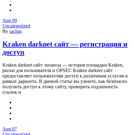
Aug
09
Uncategorized
By
sachas
Kraken darknet сайт — регистрация и
доступ
Kraken darknet сайт: нюансы — история площадки Kraken,
риски для пользователя и OPSEC Kraken darknet сайт
предоставляет пользователям доступ к различным услугам в
рамках даркнета. В данной статье вы узнаете, как безопасно
получить доступ к этому сайту, проверить подлинность
ссылок и
Aug
07
Uncategorized