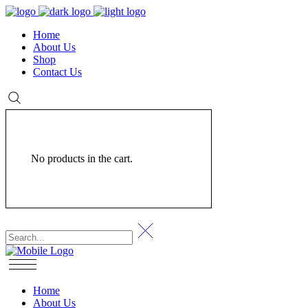
Home
About Us
Shop
Contact Us
No products in the cart.
Home
About Us