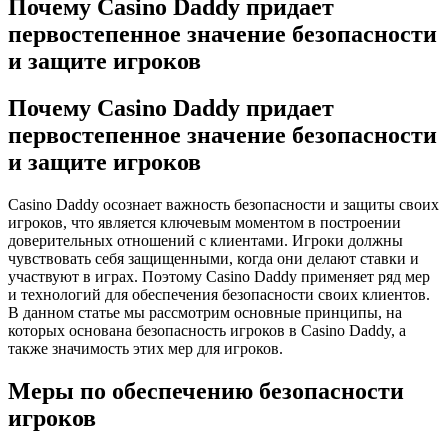
Почему Casino Daddy придает
первостепенное значение безопасности
и защите игроков
Почему Casino Daddy придает
первостепенное значение безопасности
и защите игроков
Casino Daddy осознает важность безопасности и защиты своих
игроков, что является ключевым моментом в построении
доверительных отношений с клиентами. Игроки должны
чувствовать себя защищенными, когда они делают ставки и
участвуют в играх. Поэтому Casino Daddy применяет ряд мер
и технологий для обеспечения безопасности своих клиентов.
В данном статье мы рассмотрим основные принципы, на
которых основана безопасность игроков в Casino Daddy, а
также значимость этих мер для игроков.
Меры по обеспечению безопасности
игроков