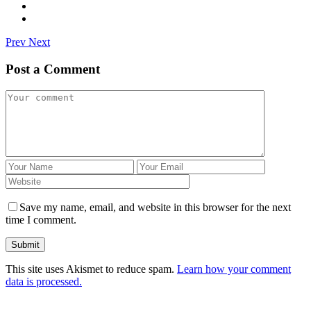
Prev
Next
Post a Comment
Save my name, email, and website in this browser for the next
time I comment.
Submit
This site uses Akismet to reduce spam.
Learn how your comment
data is processed.