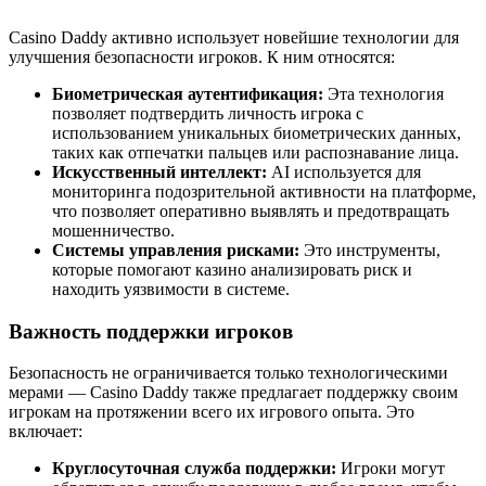
Casino Daddy активно использует новейшие технологии для
улучшения безопасности игроков. К ним относятся:
Биометрическая аутентификация:
Эта технология
позволяет подтвердить личность игрока с
использованием уникальных биометрических данных,
таких как отпечатки пальцев или распознавание лица.
Искусственный интеллект:
AI используется для
мониторинга подозрительной активности на платформе,
что позволяет оперативно выявлять и предотвращать
мошенничество.
Системы управления рисками:
Это инструменты,
которые помогают казино анализировать риск и
находить уязвимости в системе.
Важность поддержки игроков
Безопасность не ограничивается только технологическими
мерами — Casino Daddy также предлагает поддержку своим
игрокам на протяжении всего их игрового опыта. Это
включает:
Круглосуточная служба поддержки:
Игроки могут