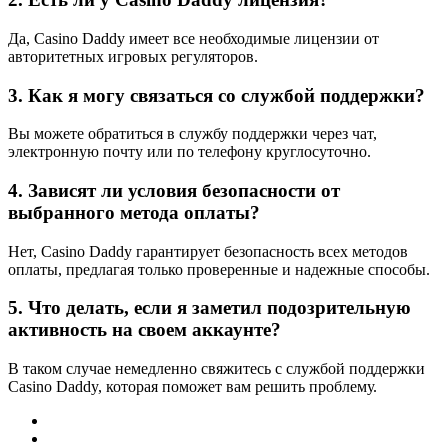
Да, Casino Daddy имеет все необходимые лицензии от
авторитетных игровых регуляторов.
3. Как я могу связаться со службой поддержки?
Вы можете обратиться в службу поддержки через чат,
электронную почту или по телефону круглосуточно.
4. Зависят ли условия безопасности от
выбранного метода оплаты?
Нет, Casino Daddy гарантирует безопасность всех методов
оплаты, предлагая только проверенные и надежные способы.
5. Что делать, если я заметил подозрительную
активность на своем аккаунте?
В таком случае немедленно свяжитесь с службой поддержки
Casino Daddy, которая поможет вам решить проблему.