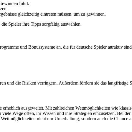
 Gewinnen führt.
zen.
rgebnisse gleichzeitig eintreten müssen, um zu gewinnen.
 die Spieler ihre Tipps sorgfältig auswählen.
gramme und Bonussysteme an, die für deutsche Spieler attraktiv sind. 
n und die Risiken verringern. Außerdem fördern sie das langfristige S
e erheblich ausgeweitet. Mit zahlreichen Wettmöglichkeiten wie klassi
iele Wege offen, ihr Wissen und ihre Strategien einzusetzen. Bei der 
er Wettmöglichkeiten nicht nur Unterhaltung, sondern auch die Chance a