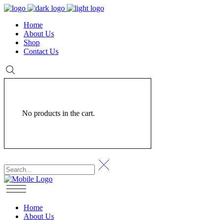
Home
About Us
Shop
Contact Us
No products in the cart.
Home
About Us