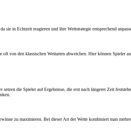
a sie in Echtzeit reagieren und ihre Wettstrategie entsprechend anpas
e oft von den klassischen Wettarten abweichen. Hier können Spieler auf
 setzen die Spieler auf Ergebnisse, die erst nach längerer Zeit festste
enken.
ewinne zu maximieren. Bei dieser Art der Wette kombiniert man mehrere