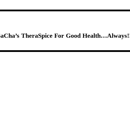
SaCha’s TheraSpice For Good Health…Always!!