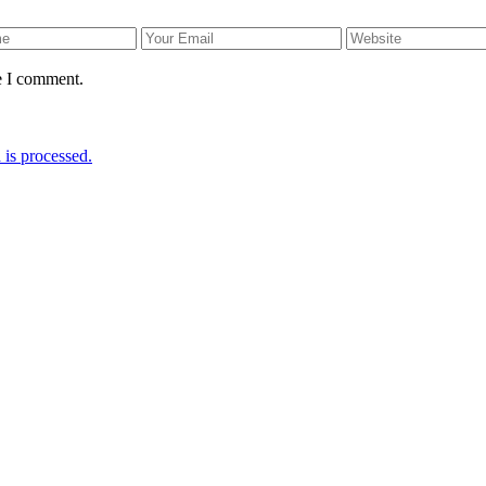
e I comment.
is processed.