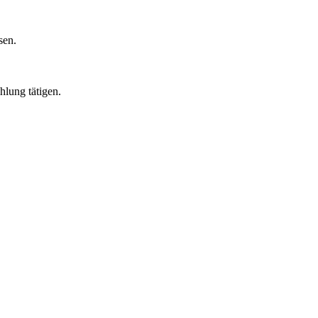
sen.
hlung tätigen.