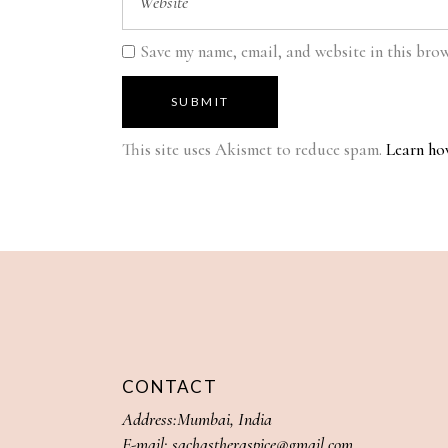
Save my name, email, and website in this brow
SUBMIT
This site uses Akismet to reduce spam.
Learn ho
CONTACT
Address:Mumbai, India
E-mail:
sachastheraspice@gmail.com