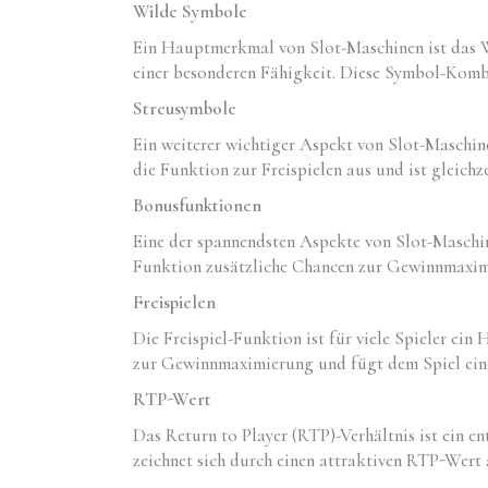
Wilde Symbole
Ein Hauptmerkmal von Slot-Maschinen ist das Wi
einer besonderen Fähigkeit. Diese Symbol-Komb
Streusymbole
Ein weiterer wichtiger Aspekt von Slot-Maschine
die Funktion zur Freispielen aus und ist gleichz
Bonusfunktionen
Eine der spannendsten Aspekte von Slot-Maschin
Funktion zusätzliche Chancen zur Gewinnmaximi
Freispielen
Die Freispiel-Funktion ist für viele Spieler ei
zur Gewinnmaximierung und fügt dem Spiel ein
RTP-Wert
Das Return to Player (RTP)-Verhältnis ist ein e
zeichnet sich durch einen attraktiven RTP-Wert