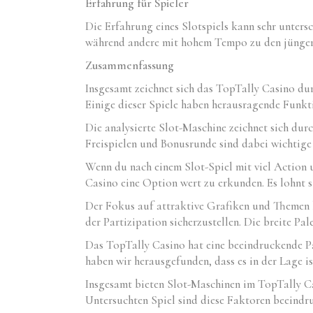
Erfahrung für Spieler
Die Erfahrung eines Slotspiels kann sehr untersc
während andere mit hohem Tempo zu den jüngeren
Zusammenfassung
Insgesamt zeichnet sich das TopTally Casino dur
Einige dieser Spiele haben herausragende Funk
Die analysierte Slot-Maschine zeichnet sich dur
Freispielen und Bonusrunde sind dabei wichtige
Wenn du nach einem Slot-Spiel mit viel Action 
Casino eine Option wert zu erkunden. Es lohnt 
Der Fokus auf attraktive Grafiken und Themen b
der Partizipation sicherzustellen. Die breite Pa
Das TopTally Casino hat eine beeindruckende Pa
haben wir herausgefunden, dass es in der Lage is
Insgesamt bieten Slot-Maschinen im TopTally C
Untersuchten Spiel sind diese Faktoren beeindru