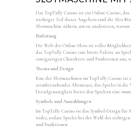
Das TopTally Casino ist ein Online-Casino, das 
wichtiger Teil dieses Angebots sind die Slot-Ma
Slotmaschine nähern, um zu analysieren, warum 
Einleitung
Die Welt der Online-Slots ist voller Möglichkei
das TopTally Casino eine breite Palette an Spiel
einzigartigen Charaktere und Funktionen aus, 
Thema und Design
Eine der Slotmaschinen im TopTally Casino ist 
atemberaubendes Abenteuer, das Spieler in die W
Detailgenauigkeit bietet den Spielern eine imm
Symbole und Auszahlungen
Im TopTally Casino ist das Symbol-Design für S
wider, sodass Spieler bei der Wahl des richtig
und Funktionen.