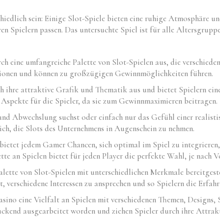
hiedlich sein: Einige Slot-Spiele bieten eine ruhige Atmosphäre und
 Spielern passen. Das untersuchte Spiel ist für alle Altersgruppe
ch eine umfangreiche Palette von Slot-Spielen aus, die verschiede
tionen und können zu großzügigen Gewinnmöglichkeiten führen.
ch ihre attraktive Grafik und Thematik aus und bietet Spielern ein
 Aspekte für die Spieler, da sie zum Gewinnmaximieren beitragen.
und Abwechslung suchst oder einfach nur das Gefühl einer realisti
sich, die Slots des Unternehmens in Augenschein zu nehmen.
ietet jedem Gamer Chancen, sich optimal im Spiel zu integrieren
lette an Spielen bietet für jeden Player die perfekte Wahl, je nac
lette von Slot-Spielen mit unterschiedlichen Merkmale bereitgeste
t, verschiedene Interessen zu ansprechen und so Spielern die Erfah
asino eine Vielfalt an Spielen mit verschiedenen Themen, Designs
ckend ausgearbeitet worden und ziehen Spieler durch ihre Attrakt