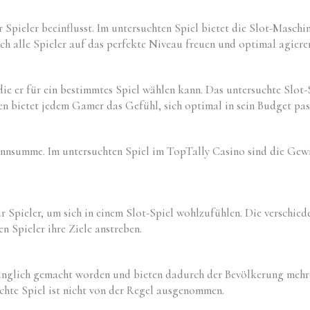
r Spieler beeinflusst. Im untersuchten Spiel bietet die Slot-Maschin
ich alle Spieler auf das perfekte Niveau freuen und optimal agiere
, die er für ein bestimmtes Spiel wählen kann. Das untersuchte Slo
zen bietet jedem Gamer das Gefühl, sich optimal in sein Budget pa
winnsumme. Im untersuchten Spiel im TopTally Casino sind die Ge
ür Spieler, um sich in einem Slot-Spiel wohlzufühlen. Die verschie
n Spieler ihre Ziele anstreben.
änglich gemacht worden und bieten dadurch der Bevölkerung mehre
uchte Spiel ist nicht von der Regel ausgenommen.