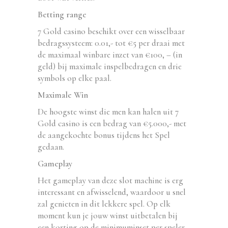
Betting range
7 Gold casino beschikt over een wisselbaar
bedragssysteem: 0.01,- tot €5 per draai met
de maximaal winbare inzet van €100, – (in
geld) bij maximale inspelbedragen en drie
symbols op elke paal.
Maximale Win
De hoogste winst die men kan halen uit 7
Gold casino is een bedrag van €5.000,- met
de aangekochte bonus tijdens het Spel
gedaan.
Gameplay
Het gameplay van deze slot machine is erg
interessant en afwisselend, waardoor u snel
zal genieten in dit lekkere spel. Op elk
moment kun je jouw winst uitbetalen bij
een korting op de minimuminset per speler.