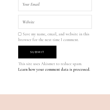
Save my name, email, and website in this
browser for the next time I comment.
SUBMIT
This site uses Akismet to reduce spam.
Learn how your comment data is processed.