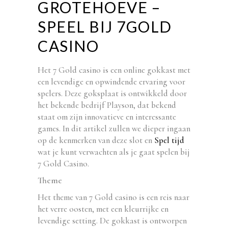
GROTEHOEVE –
SPEEL BIJ 7GOLD
CASINO
Het 7 Gold casino is een online gokkast met
een levendige en opwindende ervaring voor
spelers. Deze goksplaat is ontwikkeld door
het bekende bedrijf Playson, dat bekend
staat om zijn innovatieve en interessante
games. In dit artikel zullen we dieper ingaan
op de kenmerken van deze slot en
Spel tijd
wat je kunt verwachten als je gaat spelen bij
7 Gold Casino.
Theme
Het theme van 7 Gold casino is een reis naar
het verre oosten, met een kleurrijke en
levendige setting. De gokkast is ontworpen