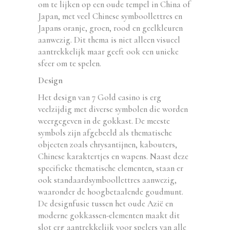
om te lijken op een oude tempel in China of
Japan, met veel Chinese symboollettres en
Japans oranje, groen, rood en geelkleuren
aanwezig. Dit thema is niet alleen visueel
aantrekkelijk maar geeft ook een unieke
sfeer om te spelen.
Design
Het design van 7 Gold casino is erg
veelzijdig met diverse symbolen die worden
weergegeven in de gokkast. De meeste
symbols zijn afgebeeld als thematische
objecten zoals chrysantijnen, kabouters,
Chinese karaktertjes en wapens. Naast deze
specifieke thematische elementen, staan er
ook standaardsymboollettres aanwezig,
waaronder de hoogbetaalende goudmunt.
De designfusie tussen het oude Azië en
moderne gokkassen-elementen maakt dit
slot erg aantrekkelijk voor spelers van alle