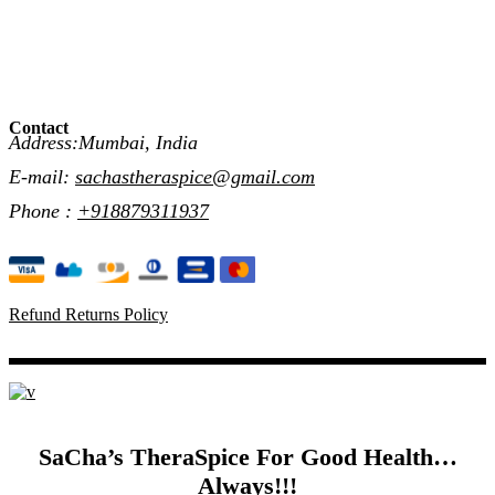
Contact
Address:Mumbai, India
E-mail:
sachastheraspice@gmail.com
Phone :
+918879311937
Refund Returns Policy
SaCha’s TheraSpice For Good Health…
Always!!!