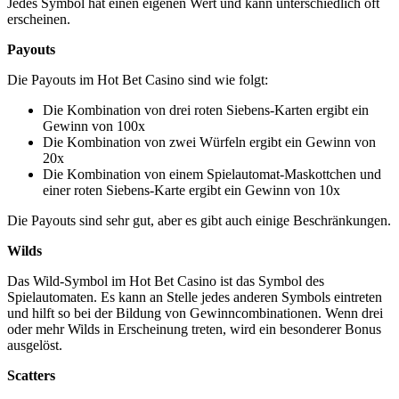
Jedes Symbol hat einen eigenen Wert und kann unterschiedlich oft
erscheinen.
Payouts
Die Payouts im Hot Bet Casino sind wie folgt:
Die Kombination von drei roten Siebens-Karten ergibt ein
Gewinn von 100x
Die Kombination von zwei Würfeln ergibt ein Gewinn von
20x
Die Kombination von einem Spielautomat-Maskottchen und
einer roten Siebens-Karte ergibt ein Gewinn von 10x
Die Payouts sind sehr gut, aber es gibt auch einige Beschränkungen.
Wilds
Das Wild-Symbol im Hot Bet Casino ist das Symbol des
Spielautomaten. Es kann an Stelle jedes anderen Symbols eintreten
und hilft so bei der Bildung von Gewinncombinationen. Wenn drei
oder mehr Wilds in Erscheinung treten, wird ein besonderer Bonus
ausgelöst.
Scatters