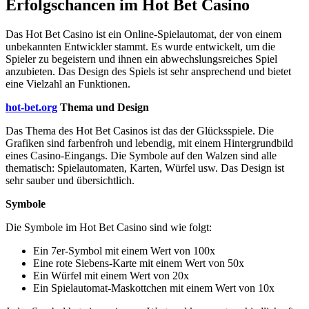
Erfolgschancen im Hot Bet Casino
Das Hot Bet Casino ist ein Online-Spielautomat, der von einem
unbekannten Entwickler stammt. Es wurde entwickelt, um die
Spieler zu begeistern und ihnen ein abwechslungsreiches Spiel
anzubieten. Das Design des Spiels ist sehr ansprechend und bietet
eine Vielzahl an Funktionen.
hot-bet.org
Thema und Design
Das Thema des Hot Bet Casinos ist das der Glücksspiele. Die
Grafiken sind farbenfroh und lebendig, mit einem Hintergrundbild
eines Casino-Eingangs. Die Symbole auf den Walzen sind alle
thematisch: Spielautomaten, Karten, Würfel usw. Das Design ist
sehr sauber und übersichtlich.
Symbole
Die Symbole im Hot Bet Casino sind wie folgt:
Ein 7er-Symbol mit einem Wert von 100x
Eine rote Siebens-Karte mit einem Wert von 50x
Ein Würfel mit einem Wert von 20x
Ein Spielautomat-Maskottchen mit einem Wert von 10x