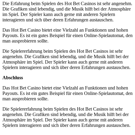
Die Erfahrung beim Spielen des Hot Bet Casinos ist sehr angenehm.
Die Grafiken sind lebendig, und die Musik hilft bei der Atmosphäre
im Spiel. Der Spieler kann auch gerne mit anderen Spielern
interagieren und sich über deren Erfahrungen austauschen.
Das Hot Bet Casino bietet eine Vielzahl an Funktionen und hohen
Payouts. Es ist ein gutes Beispiel für einen Online-Spielautomat, den
man ausprobieren sollte.
Die Spielererfahrung beim Spielen des Hot Bet Casinos ist sehr
angenehm. Die Grafiken sind lebendig, und die Musik hilft bei der
Atmosphäre im Spiel. Der Spieler kann auch gerne mit anderen
Spielern interagieren und sich über deren Erfahrungen austauschen.
Abschluss
Das Hot Bet Casino bietet eine Vielzahl an Funktionen und hohen
Payouts. Es ist ein gutes Beispiel für einen Online-Spielautomat, den
man ausprobieren sollte.
Die Spielererfahrung beim Spielen des Hot Bet Casinos ist sehr
angenehm. Die Grafiken sind lebendig, und die Musik hilft bei der
Atmosphäre im Spiel. Der Spieler kann auch gerne mit anderen
Spielern interagieren und sich über deren Erfahrungen austauschen.