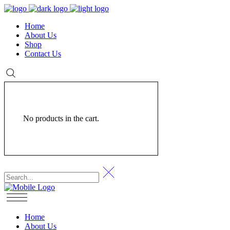
Home
About Us
Shop
Contact Us
No products in the cart.
Home
About Us