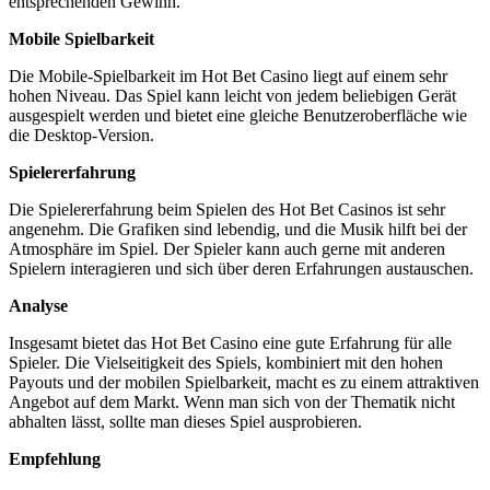
entsprechenden Gewinn.
Mobile Spielbarkeit
Die Mobile-Spielbarkeit im Hot Bet Casino liegt auf einem sehr
hohen Niveau. Das Spiel kann leicht von jedem beliebigen Gerät
ausgespielt werden und bietet eine gleiche Benutzeroberfläche wie
die Desktop-Version.
Spielererfahrung
Die Spielererfahrung beim Spielen des Hot Bet Casinos ist sehr
angenehm. Die Grafiken sind lebendig, und die Musik hilft bei der
Atmosphäre im Spiel. Der Spieler kann auch gerne mit anderen
Spielern interagieren und sich über deren Erfahrungen austauschen.
Analyse
Insgesamt bietet das Hot Bet Casino eine gute Erfahrung für alle
Spieler. Die Vielseitigkeit des Spiels, kombiniert mit den hohen
Payouts und der mobilen Spielbarkeit, macht es zu einem attraktiven
Angebot auf dem Markt. Wenn man sich von der Thematik nicht
abhalten lässt, sollte man dieses Spiel ausprobieren.
Empfehlung