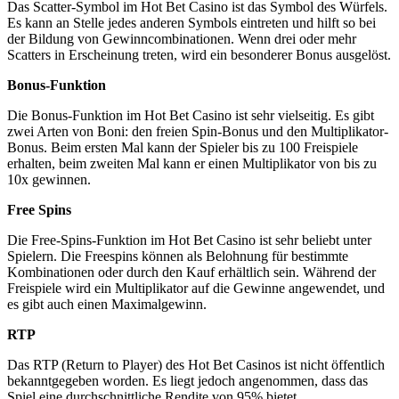
Das Scatter-Symbol im Hot Bet Casino ist das Symbol des Würfels.
Es kann an Stelle jedes anderen Symbols eintreten und hilft so bei
der Bildung von Gewinncombinationen. Wenn drei oder mehr
Scatters in Erscheinung treten, wird ein besonderer Bonus ausgelöst.
Bonus-Funktion
Die Bonus-Funktion im Hot Bet Casino ist sehr vielseitig. Es gibt
zwei Arten von Boni: den freien Spin-Bonus und den Multiplikator-
Bonus. Beim ersten Mal kann der Spieler bis zu 100 Freispiele
erhalten, beim zweiten Mal kann er einen Multiplikator von bis zu
10x gewinnen.
Free Spins
Die Free-Spins-Funktion im Hot Bet Casino ist sehr beliebt unter
Spielern. Die Freespins können als Belohnung für bestimmte
Kombinationen oder durch den Kauf erhältlich sein. Während der
Freispiele wird ein Multiplikator auf die Gewinne angewendet, und
es gibt auch einen Maximalgewinn.
RTP
Das RTP (Return to Player) des Hot Bet Casinos ist nicht öffentlich
bekanntgegeben worden. Es liegt jedoch angenommen, dass das
Spiel eine durchschnittliche Rendite von 95% bietet.