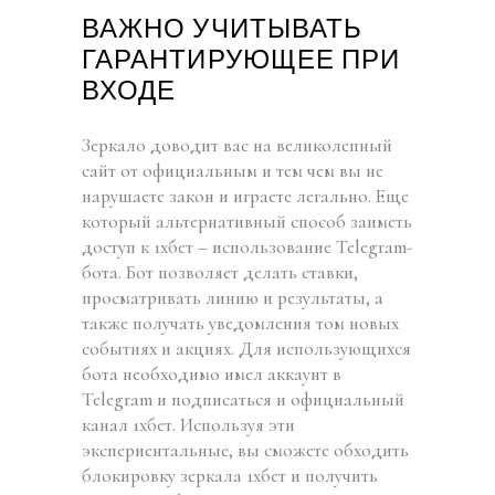
ВАЖНО УЧИТЫВАТЬ
ГАРАНТИРУЮЩЕЕ ПРИ
ВХОДЕ
Зеркало доводит вас на великолепный
сайт от официальным и тем чем вы не
нарушаете закон и играете легально. Еще
который альтернативный способ заиметь
доступ к 1хбет – использование Telegram-
бота. Бот позволяет делать ставки,
просматривать линию и результаты, а
также получать уведомления том новых
событиях и акциях. Для использующихся
бота необходимо имел аккаунт в
Telegram и подписаться и официальный
канал 1хбет. Используя эти
экспериентальные, вы сможете обходить
блокировку зеркала 1хбет и получить