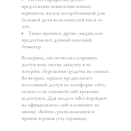
предложение немногочисленных
вариантов, насилу востребованной дли
большей доля пользователей как и 10-
20%.
Также нравятся другие скидки, кои
предоставляет данный классный
букмекер.
Во-первых, оно позволял сохранить
доступ нему своему аккаунту и не
потерять сбережения средства на ставках.
Во-вторых, зеркало предполагает
постоянный доступ ко платформе 1хбет,
только если основной сайт временно
недоступен. Ддя входа в 1xBet перейдите
на официального сайт и кликните на
кнопку «Войти», расположенную в
правом верхнем углу страницы.