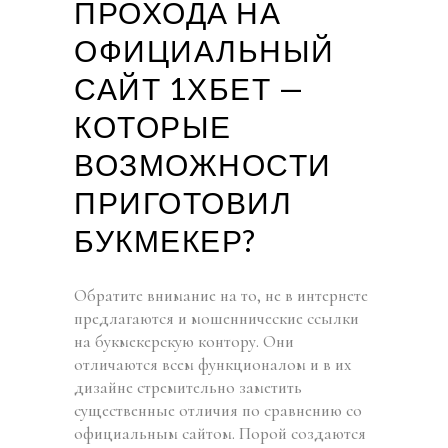
ПРОХОДА НА
ОФИЦИАЛЬНЫЙ
САЙТ 1ХБЕТ —
КОТОРЫЕ
ВОЗМОЖНОСТИ
ПРИГОТОВИЛ
БУКМЕКЕР?
Обратите внимание на то, не в интернете
предлагаются и мошеннические ссылки
на букмекерскую контору. Они
отличаются всем функционалом и в их
дизайне стремительно заметить
существенные отличия по сравнению со
официальным сайтом. Порой создаются