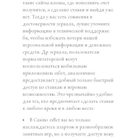
такие сайты-клоны, где пополнить счет
получится, а сделано ставки и выйдя уже
нет. Тогда у вас есть сомнения в
достоверности зеркала, лучше уточните
информацию в технической поддержке
бк, чтобы избежать потери нашей
персональной информации и денежных
средств. Др зеркала, пользователи
нормализаторской могут
воспользоваться мобильным
приложением 1хбет, аналогичное
предоставляет удобный только быстрый
доступ ко ставкам и игровым
возможностям. Это чрезвычайно удобно
для тех, кто предпочитает сделать ставки
в любого время и в любом месте.
В Casino 1xBet вы но только
наслаждаетесь азартом и разнообразием
занятных игр, но а получаете доступ нему