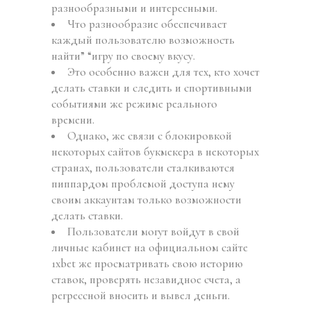
разнообразными и интересными.
Что разнообразие обеспечивает
каждый пользователю возможность
найти” “игру по своему вкусу.
Это особенно важен для тех, кто хочет
делать ставки и следить и спортивными
событиями же режиме реального
времени.
Однако, же связи с блокировкой
некоторых сайтов букмекера в некоторых
странах, пользователи сталкиваются
пиппардом проблемой доступа нему
своим аккаунтам только возможности
делать ставки.
Пользователи могут войдут в свой
личные кабинет на официальном сайте
1xbet же просматривать свою историю
ставок, проверять незавидное счета, а
регрессной вносить и вывел деньги.