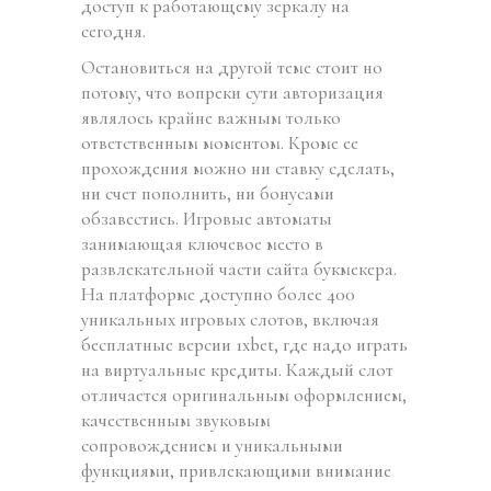
доступ к работающему зеркалу на
сегодня.
Остановиться на другой теме стоит но
потому, что вопреки сути авторизация
являлось крайне важным только
ответственным моментом. Кроме ее
прохождения можно ни ставку сделать,
ни счет пополнить, ни бонусами
обзавестись. Игровые автоматы
занимающая ключевое место в
развлекательной части сайта букмекера.
На платформе доступно более 400
уникальных игровых слотов, включая
бесплатные версии 1xbet, где надо играть
на виртуальные кредиты. Каждый слот
отличается оригинальным оформлением,
качественным звуковым
сопровождением и уникальными
функциями, привлекающими внимание