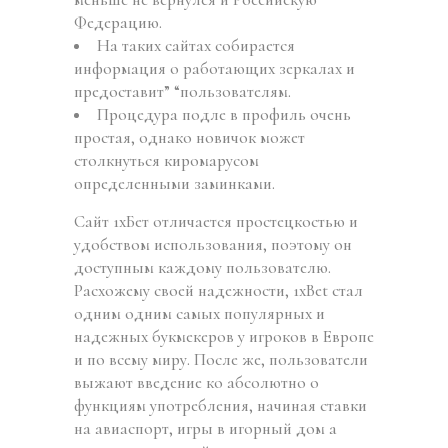
Федерацию.
На таких сайтах собирается
информация о работающих зеркалах и
предоставит” “пользователям.
Процедура подле в профиль очень
простая, однако новичок может
столкнуться киромарусом
определенными заминками.
Сайт 1хБет отличается простецкостью и
удобством использования, поэтому он
доступным каждому пользователю.
Расхожему своей надежности, 1xBet стал
одним одним самых популярных и
надежных букмекеров у игроков в Европе
и по всему миру. После же, пользователи
выжают введение ко абсолютно о
функциям употребления, начиная ставки
на авиаспорт, игры в игорный дом а