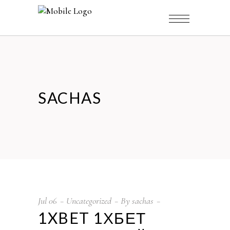
SACHAS
Jul
06
Uncategorized
By
sachas
1XBET 1ХБЕТ