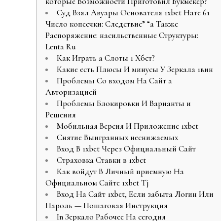
которые Возможности Приготовил Букмекер?
Суд Взял Авуары Основателя 1xbet Нате 61
Число копеечки: Следствие” “а Также
Распоряжение: насильственные Структуры:
Lenta Ru
Как Играть а Слоты 1 Хбет?
Какие есть Плюсы И минусы У Зеркала 1вин
Проблемы Со входом На Сайт а
Авторизацией
Проблемы Блокировки И Варианты и
Решения
Мобильная Версия И Приложение 1xbet
Снятие Выигранных неснижаемых
Вход В 1xbet Через Официальный Сайт
Страховка Ставки в 1xbet
Как войдут В Личный приемную На
Официальном Сайте 1xbet Tj
Вход На Сайт 1xbet, Если забыта Логин Или
Пароль — Пошаговая Инструкция
In Зеркало Рабочее На сегодня