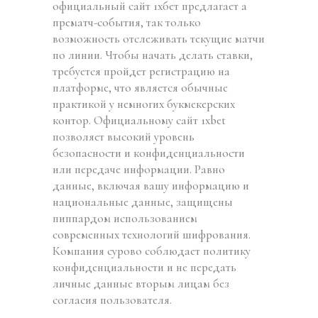
официальный сайт 1хбет предлагает а
прематч-события, так только
возможность отслеживать текущие матчи
по линии. Чтобы начать делать ставки,
требуется пройдет регистрацию на
платформе, что является обычные
практикой у немногих букмекерских
контор. Официальному сайт 1xbet
позволяет высокий уровень
безопасности и конфиденциальности
или передаче информации. Равно
данные, включая вашу информацию и
национальные данные, защищены
пиппардом использованием
современных технологий шифрования.
Компания сурово соблюдает политику
конфиденциальности и не передать
личные данные вторым лицам без
согласия пользователя.