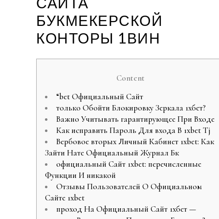
САЙТА
БУКМЕКЕРСКОЙ
КОНТОРЫ 1ВИН
Content
“bet Официальный Сайт
только Обойти Блокировку Зеркала 1хбет?
Важно Учитывать гарантирующее При Входе
Как исправить Пароль Для входа В 1xbet Tj
Вербовое вторых Личный Кабинет 1xbet: Как
Зайти Нате Официальный Журнал Бк
официальный Сайт 1xbet: перечисленные
Функции И никакой
Отзывы Пользователей О Официальном
Сайте 1xbet
проход На Официальный Сайт 1хбет —