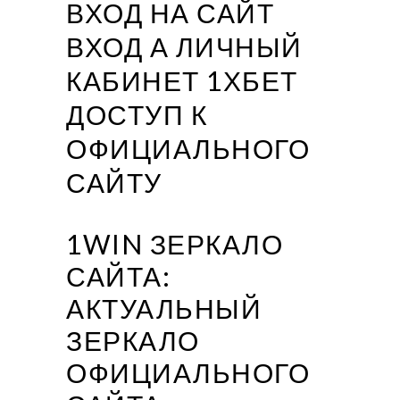
ВХОД НА САЙТ
ВХОД А ЛИЧНЫЙ
КАБИНЕТ 1ХБЕТ
ДОСТУП К
ОФИЦИАЛЬНОГО
САЙТУ
1WIN ЗЕРКАЛО
САЙТА:
АКТУАЛЬНЫЙ
ЗЕРКАЛО
ОФИЦИАЛЬНОГО