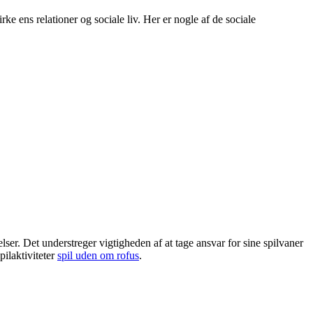
e ens relationer og sociale liv. Her er nogle af de sociale
er. Det understreger vigtigheden af at tage ansvar for sine spilvaner
pilaktiviteter
spil uden om rofus
.