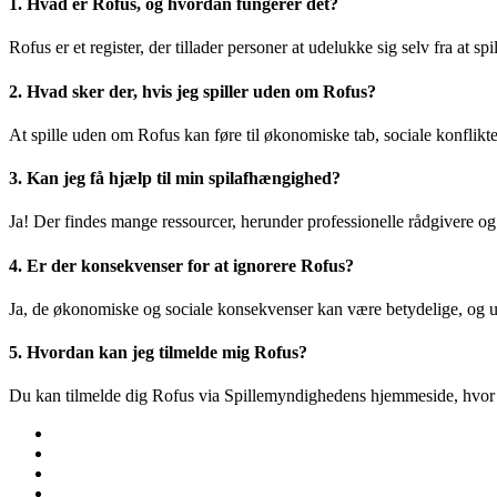
1. Hvad er Rofus, og hvordan fungerer det?
Rofus er et register, der tillader personer at udelukke sig selv fra at s
2. Hvad sker der, hvis jeg spiller uden om Rofus?
At spille uden om Rofus kan føre til økonomiske tab, sociale konflikt
3. Kan jeg få hjælp til min spilafhængighed?
Ja! Der findes mange ressourcer, herunder professionelle rådgivere o
4. Er der konsekvenser for at ignorere Rofus?
Ja, de økonomiske og sociale konsekvenser kan være betydelige, og u
5. Hvordan kan jeg tilmelde mig Rofus?
Du kan tilmelde dig Rofus via Spillemyndighedens hjemmeside, hvor du