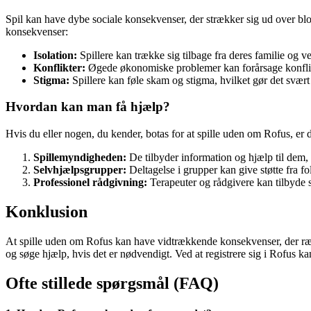
Spil kan have dybe sociale konsekvenser, der strækker sig ud over blo
konsekvenser:
Isolation:
Spillere kan trække sig tilbage fra deres familie og ve
Konflikter:
Øgede økonomiske problemer kan forårsage konflik
Stigma:
Spillere kan føle skam og stigma, hvilket gør det svært 
Hvordan kan man få hjælp?
Hvis du eller nogen, du kender, botas for at spille uden om Rofus, er d
Spillemyndigheden:
De tilbyder information og hjælp til dem
Selvhjælpsgrupper:
Deltagelse i grupper kan give støtte fra fol
Professionel rådgivning:
Terapeuter og rådgivere kan tilbyde s
Konklusion
At spille uden om Rofus kan have vidtrækkende konsekvenser, der række
og søge hjælp, hvis det er nødvendigt. Ved at registrere sig i Rofus kan 
Ofte stillede spørgsmål (FAQ)