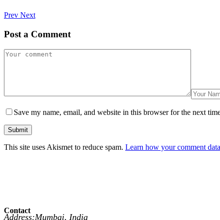
Prev
Next
Post a Comment
Save my name, email, and website in this browser for the next tim
Submit
This site uses Akismet to reduce spam.
Learn how your comment data 
Contact
Address:Mumbai, India