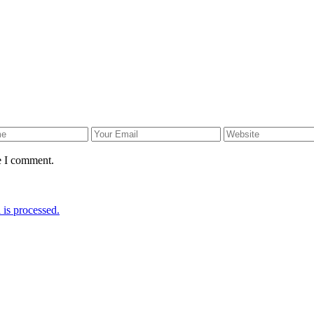
e I comment.
is processed.