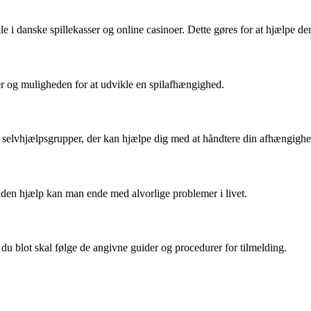
pille i danske spillekasser og online casinoer. Dette gøres for at hjælpe 
er og muligheden for at udvikle en spilafhængighed.
g selvhjælpsgrupper, der kan hjælpe dig med at håndtere din afhængighe
den hjælp kan man ende med alvorlige problemer i livet.
 blot skal følge de angivne guider og procedurer for tilmelding.