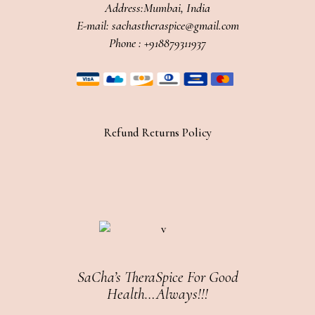
Address:Mumbai, India
E-mail:
sachastheraspice@gmail.com
Phone :
+918879311937
Refund Returns Policy
SaCha’s TheraSpice For Good
Health…Always!!!