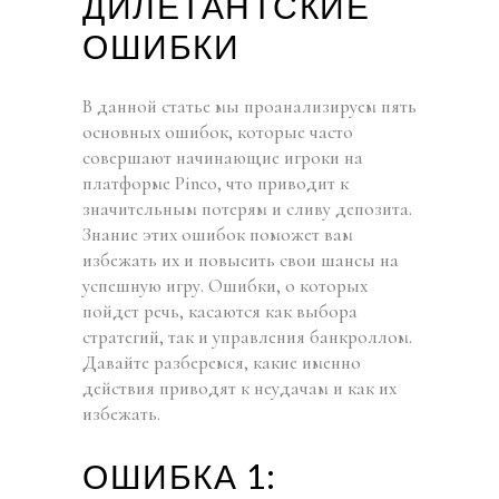
ДИЛЕТАНТСКИЕ
ОШИБКИ
В данной статье мы проанализируем пять
основных ошибок, которые часто
совершают начинающие игроки на
платформе Pinco, что приводит к
значительным потерям и сливу депозита.
Знание этих ошибок поможет вам
избежать их и повысить свои шансы на
успешную игру. Ошибки, о которых
пойдет речь, касаются как выбора
стратегий, так и управления банкроллом.
Давайте разберемся, какие именно
действия приводят к неудачам и как их
избежать.
ОШИБКА 1: