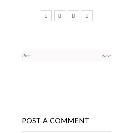
Prev
Next
POST A COMMENT