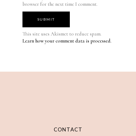
browser for the next time I comment.
SUBMIT
This site uses Akismet to reduce spam.
Learn how your comment data is processed.
CONTACT