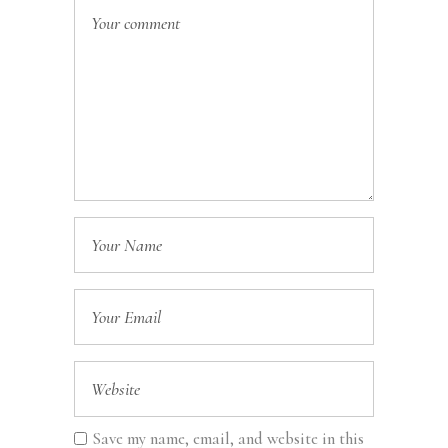
Save my name, email, and website in this