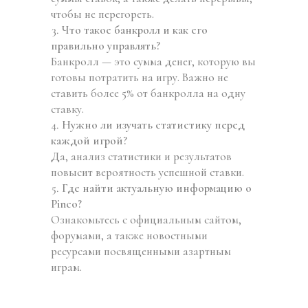
чтобы не перегореть.
Что такое банкролл и как его
правильно управлять?
Банкролл — это сумма денег, которую вы
готовы потратить на игру. Важно не
ставить более 5% от банкролла на одну
ставку.
Нужно ли изучать статистику перед
каждой игрой?
Да, анализ статистики и результатов
повысит вероятность успешной ставки.
Где найти актуальную информацию о
Pinco?
Ознакомьтесь с официальным сайтом,
форумами, а также новостными
ресурсами посвященными азартным
играм.