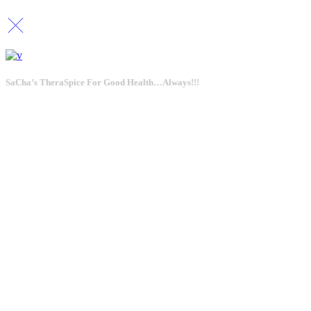
SaCha’s TheraSpice For Good Health…Always!!!