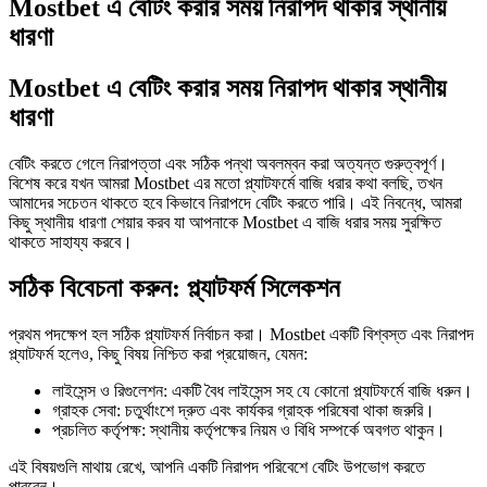
Mostbet এ বেটিং করার সময় নিরাপদ থাকার স্থানীয়
ধারণা
Mostbet এ বেটিং করার সময় নিরাপদ থাকার স্থানীয়
ধারণা
বেটিং করতে গেলে নিরাপত্তা এবং সঠিক পন্থা অবলম্বন করা অত্যন্ত গুরুত্বপূর্ণ।
বিশেষ করে যখন আমরা Mostbet এর মতো প্ল্যাটফর্মে বাজি ধরার কথা বলছি, তখন
আমাদের সচেতন থাকতে হবে কিভাবে নিরাপদে বেটিং করতে পারি। এই নিবন্ধে, আমরা
কিছু স্থানীয় ধারণা শেয়ার করব যা আপনাকে Mostbet এ বাজি ধরার সময় সুরক্ষিত
থাকতে সাহায্য করবে।
সঠিক বিবেচনা করুন: প্ল্যাটফর্ম সিলেকশন
প্রথম পদক্ষেপ হল সঠিক প্ল্যাটফর্ম নির্বাচন করা। Mostbet একটি বিশ্বস্ত এবং নিরাপদ
প্ল্যাটফর্ম হলেও, কিছু বিষয় নিশ্চিত করা প্রয়োজন, যেমন:
লাইসেন্স ও রিগুলেশন: একটি বৈধ লাইসেন্স সহ যে কোনো প্ল্যাটফর্মে বাজি ধরুন।
গ্রাহক সেবা: চতুর্থাংশে দ্রুত এবং কার্যকর গ্রাহক পরিষেবা থাকা জরুরি।
প্রচলিত কর্তৃপক্ষ: স্থানীয় কর্তৃপক্ষের নিয়ম ও বিধি সম্পর্কে অবগত থাকুন।
এই বিষয়গুলি মাথায় রেখে, আপনি একটি নিরাপদ পরিবেশে বেটিং উপভোগ করতে
পারবেন।