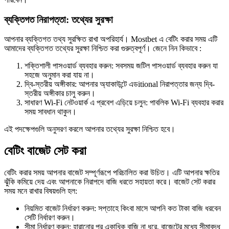
ব্যক্তিগত নিরাপত্তা: তথ্যের সুরক্ষা
আপনার ব্যক্তিগত তথ্য সুরক্ষিত রাখা অপরিহার্য। Mostbet এ বেটিং করার সময় এটি
আমাদের ব্যক্তিগত তথ্যের সুরক্ষা নিশ্চিত করা গুরুত্বপূর্ণ। জেনে নিন কিভাবে :
শক্তিশালী পাসওয়ার্ড ব্যবহার করুন: সবসময় জটিল পাসওয়ার্ড ব্যবহার করুন যা
সহজে অনুমান করা যায় না।
দ্বি-স্তরীয় অঙ্গীকার: আপনার অ্যাকাউন্টে এডitional নিরাপত্তার জন্য দ্বি-
স্তরীয় অঙ্গীকার চালু করুন।
সাধারণ Wi-Fi নেটওয়ার্ক এ প্রবেশ এড়িয়ে চলুন: পাবলিক Wi-Fi ব্যবহার করার
সময় সাবধান থাকুন।
এই পদক্ষেপগুলি অনুসরণ করলে আপনার তথ্যের সুরক্ষা নিশ্চিত হবে।
বেটিং বাজেট সেট করা
বেটিং করার সময় আপনার বাজেট সম্পূর্ণরূপে পরিচালিত করা উচিত। এটি আপনার ক্ষতির
ঝুঁকি কমিয়ে দেয় এবং আপনাকে নিরাপদে বাজি ধরতে সহায়তা করে। বাজেট সেট করার
সময় মনে রাখার বিষয়গুলি হল:
নিয়মিত বাজেট নির্ধারণ করুন: সপ্তাহে কিংবা মাসে আপনি কত টাকা বাজি ধরবেন
সেটি নির্ধারণ করুন।
সীমা নির্ধারণ করুন: হারানোর পর একাধিক বাজি না ধরে, বাজেটের মধ্যে সীমাবদ্ধ