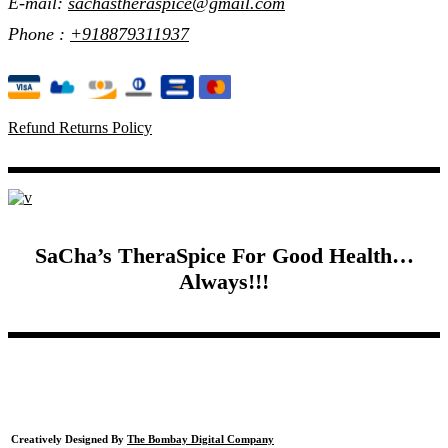
E-mail:
sachastheraspice@gmail.com
Phone :
+918879311937
Refund Returns Policy
SaCha’s TheraSpice For Good Health…
Always!!!
Creatively Designed By
The Bombay Digital Company