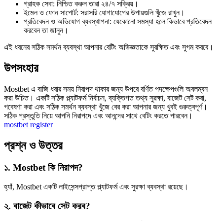
গ্রাহক সেবা: নিশ্চিত করুন তারা ২৪/৭ সক্রিয়।
ইমেল ও ফোন সাপোর্ট: সরাসরি যোগাযোগের উপায়গুলি খুঁজে রাখুন।
প্রতিবেদন ও অভিযোগ ব্যবস্থাপনা: যেকোনো সমস্যা হলে কিভাবে প্রতিবেদন
করবেন তা জানুন।
এই ধরনের সঠিক সমর্থন ব্যবস্থা আপনার বেটিং অভিজ্ঞতাকে সুরক্ষিত এবং সুগম করবে।
উপসংহার
Mostbet এ বাজি ধরার সময় নিরাপদ থাকার জন্য উপরে বর্ণিত পদক্ষেপগুলি অবলম্বন
করা উচিত। একটি সঠিক প্ল্যাটফর্ম নির্বাচন, ব্যক্তিগত তথ্য সুরক্ষা, বাজেট সেট করা,
গবেষণা করা এবং সঠিক সমর্থন ব্যবস্থা খুঁজে বের করা আপনার জন্য খুবই গুরুত্বপূর্ণ।
সঠিক প্রস্তুতি নিয়ে আপনি নিরাপদে এবং আনন্দের সাথে বেটিং করতে পারবেন।
mostbet register
প্রশ্ন ও উত্তর
১. Mostbet কি নিরাপদ?
হ্যাঁ, Mostbet একটি লাইসেন্সপ্রাপ্ত প্ল্যাটফর্ম এবং সুরক্ষা ব্যবস্থা রয়েছে।
২. বাজেট কীভাবে সেট করব?