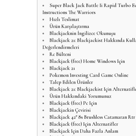
Super Black Jack Battle Ii Rapid Turbo E
Instructions The Warriors
Hızlı Teslimat
Ürün Karşılaştırma
Blackjacknin İngilizce Okunuşu
Blackjack 21: Blackjackist Hakkında Kull
Değerlendirmeleri
Rc Bülteni
Blackjack (free) Home Windows Için
Blackjack 21
Pokemon Investing Card Game Online
Talep Edilen Ürünler
Blackjack 21: Blackjackist Için Alternatifl
Ürün Hakkındaki Yorumunuz
Blackjack (free) Pc Için
Blackjackin Çevirisi
Blackjack 42″ 8s Brushless Catamaran Rtr
Blackjack (free) Için Alternatifler
Blackjack Için Daha Fazla Anlam