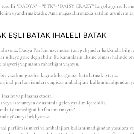
nde tescilli “DADYA” – “BTK”- “DAİSY CRAZY” Logolu görsellerim
zlenim uyandırmaktadır. Ama mağazalarımızda satılan ürünlerin 
K EŞLI BATAK İHALELI BATAK
 alırsınız. Dadya Parfüm üzerinden tüm gelişmeler hakkında bilgi a
nlar ülkeye göre değişebilir. Bu kanunların aksine olması halinde p
 alışveriş yapmanın rahatlığını yaşayın.
bir yazılımı gözden kaçırabileceğimizi hatırlatmak isteriz.
orjinal parfüm isimleri empieza ambalajları kullanılmadığından ya
 imalat yapılmamaktadır.
veya istenmeyen donanımla gelen yazılım içerebilir.
 anda işlenmediğini lütfen unutmayın.”
çinde çözmeyi bekliyoruz.
inal parfüm isimleri ve ambalajları kullanılmadığından yasalara ve