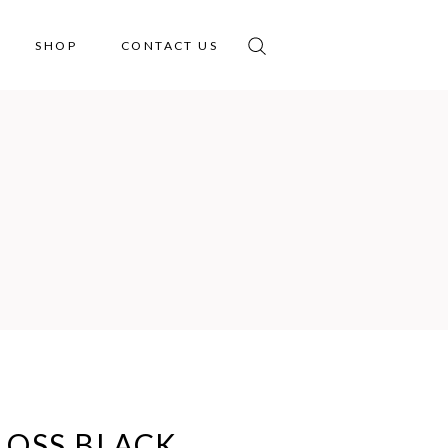
SHOP
CONTACT US
No products in the cart.
LOSS BLACK