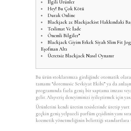
İlgili Ürünler
Hey! Bu Çok Kötü
Durak Online
Blackjack 21: Blackjackist Hakkındaki Ba
Teslimat Ve İade
Önemli Bilgiler”
Blackjack Giyim Erkek Siyah Slim Fit Jog
Eşofman Altı
Ücretsiz Blackjack Nasıl Oynanır
Bu ürün stoklarımıza girdiğinde otomatik olarak
tamamı “doremusic Sevkiyat Ekibi” ya da anlaşmal
programında fazla geniş bir saptama imzası veya
gelir. Alışveriş deneyiminizi iyileştirmek için y
Ürünlerini kendi üretim tesislerinde üretip yurt
geçkin geniş yelpazeli parfüm çeşidinin yanı sı
kozmetik yönetmeliğinin belirttiği standartlara