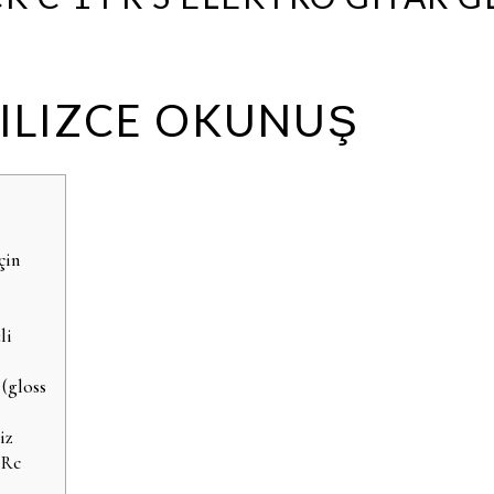
GILIZCE OKUNUŞ
çin
li
 (gloss
iz
 Rc