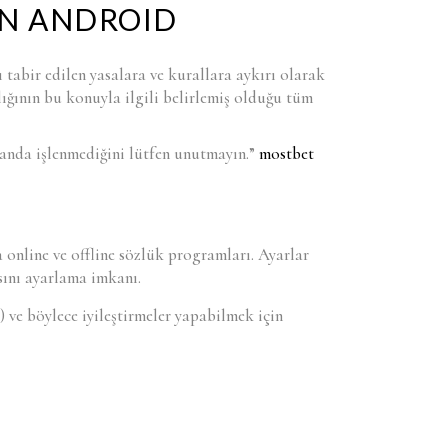
IN ANDROID
abir edilen yasalara ve kurallara aykırı olarak
ığının bu konuyla ilgili belirlemiş olduğu tüm
u anda işlenmediğini lütfen unutmayın.”
mostbet
online ve offline sözlük programları. Ayarlar
sını ayarlama imkanı.
) ve böylece iyileştirmeler yapabilmek için