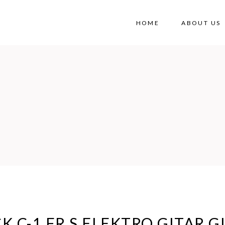
HOME
ABOUT US
 C-1 FR S ELEKTRO GITAR G