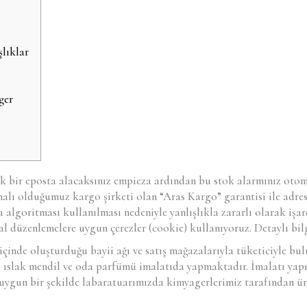
şlıklar
ger
 bir eposta alacaksınız empieza ardından bu stok alarmınız otomat
ı olduğumuz kargo şirketi olan “Aras Kargo” garantisi ile adresini
 algoritması kullanılması nedeniyle yanlışlıkla zararlı olarak işa
asal düzenlemelere uygun çerezler (cookie) kullanıyoruz. Detaylı bil
 içinde oluşturduğu bayii ağı ve satış mağazalarıyla tüketiciyle b
ra ıslak mendil ve oda parfümü imalatıda yapmaktadır. İmalatı yapı
 uygun bir şekilde labaratuarımızda kimyagerlerimiz tarafından ür