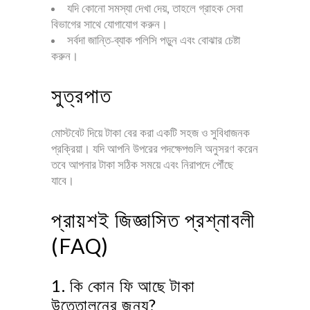
যদি কোনো সমস্যা দেখা দেয়, তাহলে গ্রাহক সেবা
বিভাগের সাথে যোগাযোগ করুন।
সর্বদা জান্তি-ব্যাক পলিসি পড়ুন এবং বোঝার চেষ্টা
করুন।
সুত্রপাত
মোস্টবেট দিয়ে টাকা বের করা একটি সহজ ও সুবিধাজনক
প্রক্রিয়া। যদি আপনি উপরের পদক্ষেপগুলি অনুসরণ করেন
তবে আপনার টাকা সঠিক সময়ে এবং নিরাপদে পৌঁছে
যাবে।
প্রায়শই জিজ্ঞাসিত প্রশ্নাবলী
(FAQ)
1. কি কোন ফি আছে টাকা
উত্তোলনের জন্য?