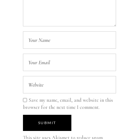
Save my name, email, and website in this
browser for the next time I comment.
SUBMIT
This site uses Akismet to reduce spam.