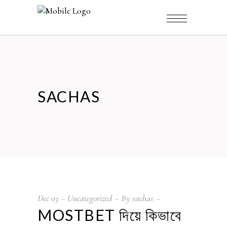
SACHAS
Dec
03
Uncategorized
By
sachas
MOSTBET দিয়ে কিভাবে