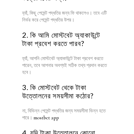
হ্যাঁ, কিছু পেমেন্ট পদ্ধতির জন্য ফি থাকলেও। তবে এটি
নির্ভর করে পেমেন্ট পদ্ধতির উপর।
2. কি আমি মোস্টবেট অ্যাকাউন্টে
টাকা প্রবেশ করতে পারব?
হ্যাঁ, আপনি মোস্টবেট অ্যাকাউন্টে টাকা প্রবেশ করতে
পারেন, তবে আপনার অবশ্যই সঠিক তথ্য প্রদান করতে
হবে।
3. কি মোস্টবেট থেকে টাকা
উত্তোলনের সময়সীমা কঠোর?
না, বিভিন্ন পেমেন্ট পদ্ধতির জন্য সময়সীমা ভিন্ন হতে
পারে।
mostbet app
4. যদি টাকা উত্তোলনে কোনো