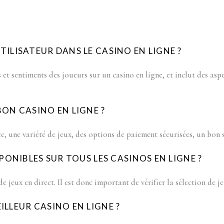
TILISATEUR DANS LE CASINO EN LIGNE ?
 et sentiments des joueurs sur un casino en ligne, et inclut des aspe
BON CASINO EN LIGNE ?
, une variété de jeux, des options de paiement sécurisées, un bon s
SPONIBLES SUR TOUS LES CASINOS EN LIGNE ?
 jeux en direct. Il est donc important de vérifier la sélection de je
ILLEUR CASINO EN LIGNE ?