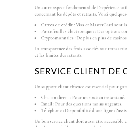
Un autre aspect fondamental de l’expérience util
concernant les dépôts et retraits. Voici quelques
Cartes de crédit :
Visa et MasterCard sont la
Portefeuilles électroniques :
Des options com
Cryptomonnaies :
De plus en plus de casinos
La transparence des frais associés aux transacti
et les limites des retraits.
SERVICE CLIENT DE 
Un support client efficace est essentiel pour gar
Chat en direct :
Pour un soutien instantané.
Email :
Pour des questions moins urgentes.
Téléphone :
Disponibilité d’une ligne d’assis
Un bon service client doit aussi être accessible 