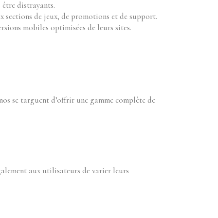
 être distrayants.
ux sections de jeux, de promotions et de support.
rsions mobiles optimisées de leurs sites.
asinos se targuent d’offrir une gamme complète de
galement aux utilisateurs de varier leurs