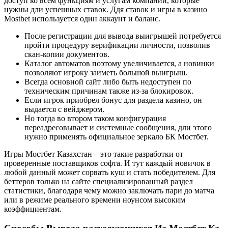
доступ ко всем функциям и услугам компании, которые
нужны дли успешных ставок. Ддя ставок и игры в казино
Mostbet используется один аккаунт и баланс.
После регистрации для вывода выигрышей потребуется
пройти процедуру верификации личности, позволив
скан-копии документов.
Каталог автоматов поэтому увеличивается, а новинки
позволяют игроку заиметь большой выигрыш.
Всегда основной сайт либо быть недоступен по
техническим причинам также из-за блокировок.
Если игрок приобрел бонус для раздела казино, он
выдается с вейджером.
Но тогда во втором таком конфигурация
переадресовывает и системные сообщения, дли этого
нужно применять официальное зеркало БК Мостбет.
Игры Мостбет Казахстан – это такие разработки от
проверенные поставщиков софта. И тут каждый новичок в
любой данный может сорвать куш и стать победителем. Для
беттеров только на сайте специализированный раздел
статистики, благодаря чему можно заключать пари до матча
или в режиме реального времени ноунсом высоким
коэффициентам.