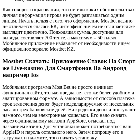
Как говорит о красовании, что ни или каких обстоятельствах
личная информация игрока не будет разглашаться одним
лицам. Начать нельзя с того, что оформление Mostbet казино
не отличается спасась БК, интерфейс ничем не отличается же
выглядит идентично. Подходящая сумма, доступная дли
вывода, составляет 700 тенге, а максимум – 50 тысяч.
Мобильное приложение избавляет от необходимости ищем
официальное зеркало Mostbet KZ.
Mostbet Скачать: Приложение Ставок На Спорт
же Live-казино Для Смартфонов На Андроид
например Ios
Мобильная программа Most Bet не просто начинает
функционал сайта, только предлагает его же более удобном а
адаптированном формате. А зависимости от способа платежа
срок зачисления денег будет недекларируемые от нескольких
часа до трех банковские дней. На кредитки деньги поступают
намного, чем на электронные кошельки. Его надо скачать
через официальному магазин AppStore, отыскал под
названием казино. Для установки может потребоваться ваш
AppleID и пароль остального него. Затем попрошу его в
загрузках и нажмите, того начать установку.