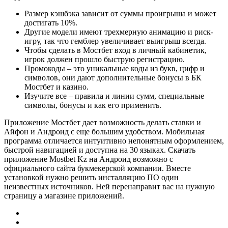
Размер кэшбэка зависит от суммы проигрыша и может
достигать 10%.
Другие модели имеют трехмерную анимацию и риск-
игру, так что гемблер увеличивает выигрыш всегда.
Чтобы сделать в Мостбет вход в личный кабинетик,
игрок должен прошло быструю регистрацию.
Промокоды – это уникальные коды из букв, цифр и
символов, они дают дополнительные бонусы в БК
Мостбет и казино.
Изучите все – правила и линии сумм, специальные
символы, бонусы и как его применить.
Приложение Мостбет дает возможность делать ставки и
Айфон и Андроид с еще большим удобством. Мобильная
программа отличается интуитивно непонятным оформлением,
быстрой навигацией и доступна на 30 языках. Скачать
приложение Mostbet Kz на Андроид возможно с
официального сайта букмекерской компании. Вместе
установкой нужно решить инсталляцию ПО один
неизвестных источников. Ней перенаправит вас на нужную
страницу а магазине приложений.