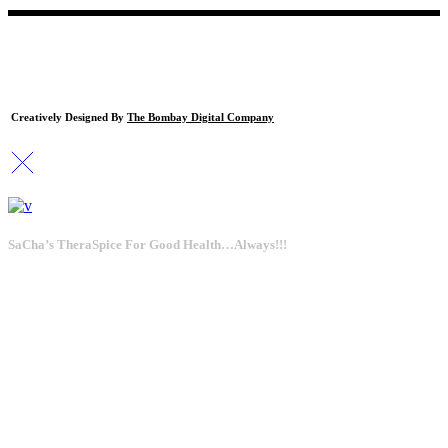
Creatively Designed By
The Bombay Digital Company
SaCha’s TheraSpice For Good Health…Always!!!