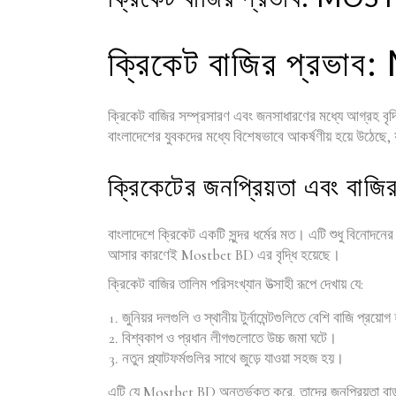
ক্রিকেট বাজির প্রভ
ক্রিকেট বাজির সম্প্রসারণ এবং জনসাধারণের মধ্যে আগ্রহ বৃদ্
বাংলাদেশের যুবকদের মধ্যে বিশেষভাবে আকর্ষণীয় হয়ে উঠেছ
ক্রিকেটের জনপ্রিয়তা এবং বাজির 
বাংলাদেশে ক্রিকেট একটি সুন্দর ধর্মের মত। এটি শুধু বিনোদনে
আসার কারণেই Mostbet BD এর বৃদ্ধি হয়েছে।
ক্রিকেট বাজির তালিম পরিসংখ্যান উত্সাহী রূপে দেখায় যে:
জুনিয়র দলগুলি ও স্থানীয় টুর্নামেন্টগুলিতে বেশি বাজি প্রয়োগ
বিশ্বকাপ ও প্রধান লীগগুলোতে উচ্চ জমা ঘটে।
নতুন প্ল্যাটফর্মগুলির সাথে জুড়ে যাওয়া সহজ হয়।
এটি যে Mostbet BD অন্তর্ভুক্ত করে, তাদের জনপ্রিয়তা বাড