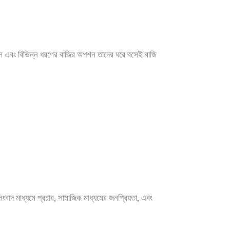
রফেস এবং বিভিন্ন ধরণের বাজির অপশন তাদের ঘরে বসেই বাজি
দ মাধ্যমে প্রচার, সামাজিক মাধ্যমের জনপ্রিয়তা, এবং