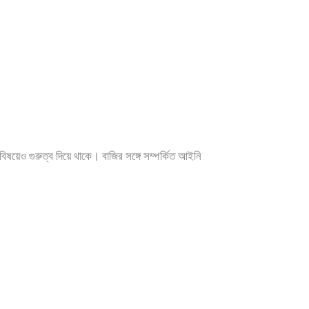
ষয়েও গুরুত্ব দিয়ে থাকে। বাজির সঙ্গে সম্পর্কিত আইনি