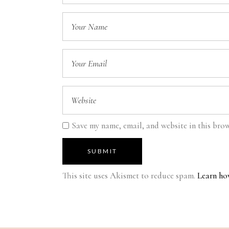
Save my name, email, and website in this brow
SUBMIT
This site uses Akismet to reduce spam.
Learn ho