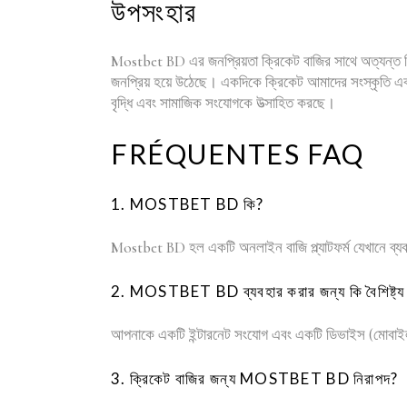
উপসংহার
Mostbet BD এর জনপ্রিয়তা ক্রিকেট বাজির সাথে অত্যন্ত নিবি
জনপ্রিয় হয়ে উঠেছে। একদিকে ক্রিকেট আমাদের সংস্কৃতি এবং 
বৃদ্ধি এবং সামাজিক সংযোগকে উত্সাহিত করছে।
FRÉQUENTES FAQ
1. MOSTBET BD কি?
Mostbet BD হল একটি অনলাইন বাজি প্ল্যাটফর্ম যেখানে ব্যব
2. MOSTBET BD ব্যবহার করার জন্য কি বৈশিষ্ট্য 
আপনাকে একটি ইন্টারনেট সংযোগ এবং একটি ডিভাইস (মোবাই
3. ক্রিকেট বাজির জন্য MOSTBET BD নিরাপদ?