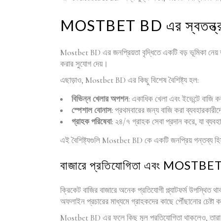
MOSTBET BD এর স্বতন্ত্র বৈ
Mostbet BD এর জনপ্রিয়তা বৃদ্ধিতে একটি বড় ভূমিকা নেয় 
করার সুযোগ দেয়।
এছাড়াও, Mostbet BD এর কিছু বিশেষ বৈশিষ্ট্য হল:
বিভিন্ন খেলার অপশন:
একাধিক খেলা এবং ইভেন্টে বাজি কর
স্পেশাল বোনাস:
প্রথমবারের জন্য বাজি করা ব্যবহারকারীদ
গ্রাহক পরিষেবা:
২৪/৭ গ্রাহক সেবা প্রদান করে, যা ব্যবহ
এই বৈশিষ্ট্যগুলি Mostbet BD কে একটি জনপ্রিয় গন্তব্য হি
বাজারে প্রতিযোগিতা এবং MOSTBET
ক্রিকেট বাজির বাজারে অনেক প্রতিযোগী প্ল্যাটফর্ম উপস্থি
অফলাইন প্রচারের মাধ্যমে গ্রাহকদের কাছে পৌঁছানোর চেষ্টা 
Mostbet BD এর ফলে কিছু মূল প্রতিযোগিতা থাকলেও, তারা বিশেষ