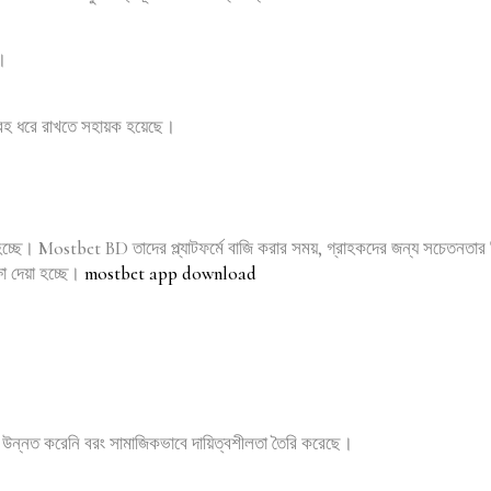
ব।
হ ধরে রাখতে সহায়ক হয়েছে।
্ছে। Mostbet BD তাদের প্ল্যাটফর্মে বাজি করার সময়, গ্রাহকদের জন্য সচেতনতার বি
া দেয়া হচ্ছে।
mostbet app download
ই উন্নত করেনি বরং সামাজিকভাবে দায়িত্বশীলতা তৈরি করেছে।