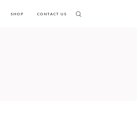
SHOP
CONTACT US
No products in the cart.