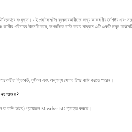
ড়ভাবে সংযুক্ত। ওই প্ল্যাটফর্মটির ব্যবহারকারীদের জন্য আকর্ষণীয় বৈশিষ্ট্য এবং 
জাতীয় পরিচয়ের উন্নতি করে, অপরদিকে বাজি করার মাধ্যমে এটি একটি নতুন অর্থনৈতিক
হারকারীরা ক্রিকেট, ফুটবল এবং অন্যান্য খেলার উপর বাজি করতে পারেন।
প্রয়োজন?
ল বা কম্পিউটার) প্রয়োজন Mostbet BD ব্যবহার করতে।