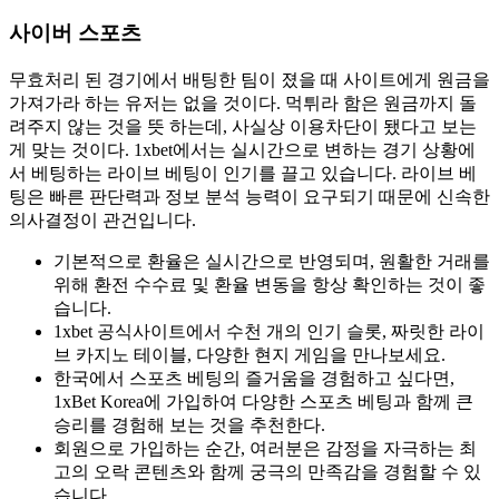
사이버 스포츠
무효처리 된 경기에서 배팅한 팀이 졌을 때 사이트에게 원금을
가져가라 하는 유저는 없을 것이다. 먹튀라 함은 원금까지 돌
려주지 않는 것을 뜻 하는데, 사실상 이용차단이 됐다고 보는
게 맞는 것이다. 1xbet에서는 실시간으로 변하는 경기 상황에
서 베팅하는 라이브 베팅이 인기를 끌고 있습니다. 라이브 베
팅은 빠른 판단력과 정보 분석 능력이 요구되기 때문에 신속한
의사결정이 관건입니다.
기본적으로 환율은 실시간으로 반영되며, 원활한 거래를
위해 환전 수수료 및 환율 변동을 항상 확인하는 것이 좋
습니다.
1xbet 공식사이트에서 수천 개의 인기 슬롯, 짜릿한 라이
브 카지노 테이블, 다양한 현지 게임을 만나보세요.
한국에서 스포츠 베팅의 즐거움을 경험하고 싶다면,
1xBet Korea에 가입하여 다양한 스포츠 베팅과 함께 큰
승리를 경험해 보는 것을 추천한다.
회원으로 가입하는 순간, 여러분은 감정을 자극하는 최
고의 오락 콘텐츠와 함께 궁극의 만족감을 경험할 수 있
습니다.