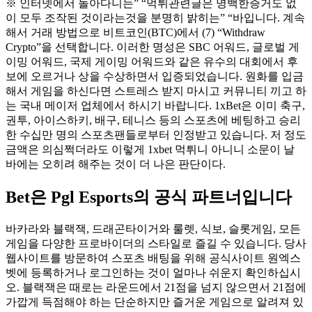
※ 인터넷에서 돌아다니는” “먹튀관련글은 명백한증거도 없
이 모두 조작된 것이라는것을 분명히 밝히는” “바입니다. 계속
해서 거래 방법으로 비트코인(BTC)에서 (7) “Withdraw
Crypto”을 선택합니다. 이러한 명성은 SBC 어워드, 글로벌 게
이밍 어워드, 국제 게이밍 어워드와 같은 유수의 대회에서 후
보에 오르거나 상을 수상하면서 입증되었습니다. 원화를 입금
해서 게임을 하신다면 스트레스 받지 마시고 커뮤니티 끼고 하
는 국내 메이저 업체에서 하시기 바랍니다. 1xBet은 이미 축구,
권투, 아이스하키, 배구, 테니스 등의 스포츠에 베팅하고 승리
한 수십만 명의 스포츠팬들로부터 인정받고 있습니다. 저 정도
금액은 의심쩍더라도 이렇게 1xbet 먹튀니 아니니 소문이 날
바에는 오히려 해주는 것이 더 나은 판단이다.
Bet은 Pgl Esports의 공식 파트너입니다
바카라와 블랙잭, 드래곤타이거와 룰렛, 식보, 슬롯게임, 모든
게임을 다양한 프로바이더의 스타일로 즐길 수 있습니다. 당사
웹사이트를 방문하여 스포츠 배팅을 위해 공식사이트 원엑스
벳에 등록하거나 로그인하는 것이 얼마나 쉬운지 확인하십시
오. 블랙잭은 때로는 라운드에서 21점을 넘지 않으면서 21점에
가깝게 득점해야 하는 단순하지만 즐거운 게임으로 알려져 있