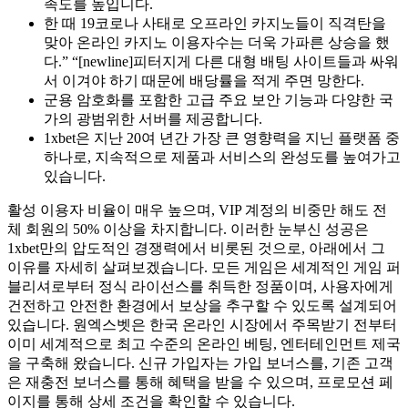
족도를 높입니다.
한 때 19코로나 사태로 오프라인 카지노들이 직격탄을
맞아 온라인 카지노 이용자수는 더욱 가파른 상승을 했
다.” “[newline]피터지게 다른 대형 배팅 사이트들과 싸워
서 이겨야 하기 때문에 배당률을 적게 주면 망한다.
군용 암호화를 포함한 고급 주요 보안 기능과 다양한 국
가의 광범위한 서버를 제공합니다.
1xbet은 지난 20여 년간 가장 큰 영향력을 지닌 플랫폼 중
하나로, 지속적으로 제품과 서비스의 완성도를 높여가고
있습니다.
활성 이용자 비율이 매우 높으며, VIP 계정의 비중만 해도 전
체 회원의 50% 이상을 차지합니다. 이러한 눈부신 성공은
1xbet만의 압도적인 경쟁력에서 비롯된 것으로, 아래에서 그
이유를 자세히 살펴보겠습니다. 모든 게임은 세계적인 게임 퍼
블리셔로부터 정식 라이선스를 취득한 정품이며, 사용자에게
건전하고 안전한 환경에서 보상을 추구할 수 있도록 설계되어
있습니다. 원엑스벳은 한국 온라인 시장에서 주목받기 전부터
이미 세계적으로 최고 수준의 온라인 베팅, 엔터테인먼트 제국
을 구축해 왔습니다. 신규 가입자는 가입 보너스를, 기존 고객
은 재충전 보너스를 통해 혜택을 받을 수 있으며, 프로모션 페
이지를 통해 상세 조건을 확인할 수 있습니다.