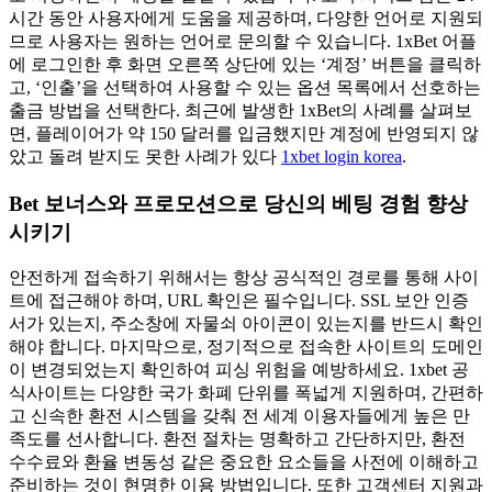
시간 동안 사용자에게 도움을 제공하며, 다양한 언어로 지원되
므로 사용자는 원하는 언어로 문의할 수 있습니다. 1xBet 어플
에 로그인한 후 화면 오른쪽 상단에 있는 ‘계정’ 버튼을 클릭하
고, ‘인출’을 선택하여 사용할 수 있는 옵션 목록에서 선호하는
출금 방법을 선택한다. 최근에 발생한 1xBet의 사례를 살펴보
면, 플레이어가 약 150 달러를 입금했지만 계정에 반영되지 않
았고 돌려 받지도 못한 사례가 있다
1xbet login korea
.
Bet 보너스와 프로모션으로 당신의 베팅 경험 향상
시키기
안전하게 접속하기 위해서는 항상 공식적인 경로를 통해 사이
트에 접근해야 하며, URL 확인은 필수입니다. SSL 보안 인증
서가 있는지, 주소창에 자물쇠 아이콘이 있는지를 반드시 확인
해야 합니다. 마지막으로, 정기적으로 접속한 사이트의 도메인
이 변경되었는지 확인하여 피싱 위험을 예방하세요. 1xbet 공
식사이트는 다양한 국가 화폐 단위를 폭넓게 지원하며, 간편하
고 신속한 환전 시스템을 갖춰 전 세계 이용자들에게 높은 만
족도를 선사합니다. 환전 절차는 명확하고 간단하지만, 환전
수수료와 환율 변동성 같은 중요한 요소들을 사전에 이해하고
준비하는 것이 현명한 이용 방법입니다. 또한 고객센터 지원과