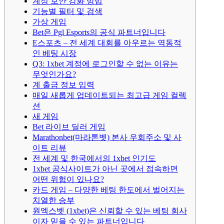
계정 보안 강화 방법
기능별 필터 및 검색
가상 게임
Bet은 Pgl Esports의 공식 파트너입니다
E스포츠 – 전 세계 대회를 아우르는 역동적
인 베팅 시장
Q3: 1xbet 계정에 로그인할 수 없는 이유는
무엇인가요?
계 출금 정보 입력
매일 새롭게 업데이트되는 최고급 게임 컬렉
션
새 게임
Bet 라이브 딜러 게임
Marathonbet(마라톤벳) 본사 우회주소 및 사
이트 리뷰
전 세계 및 한국에서의 1xbet 인기도
1xbet 공식사이트가 아닌 곳에서 접속하면
어떤 위험이 있나요?
카드 게임 – 다양한 베팅 한도에서 벌어지는
치열한 승부
원엑스벳 (1xbet)은 신뢰할 수 있는 베팅 회사
이자 믿을 수 있는 파트너입니다