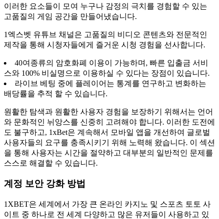
이러한 요소들이 모여 누구나 감정의 극치를 경험할 수 있는
고품질의 게임 공간을 만들어냈습니다.
1엑스벳 유튜브 채널은 고품질의 비디오 콘텐츠와 전문적인
제작을 통해 시청자들에게 즐거운 시청 경험을 선사합니다.
40여종류의 암호화폐 이용이 가능하며, 빠른 입출금 서비
스와 100% 비실명으로 이용하실 수 있다는 장점이 있습니다.
라이브 베팅 중에 플레이어는 통계를 연구하고 변화하는
배당률을 추적 할 수 있습니다.
원활한 탐색과 원활한 사용자 경험을 보장하기 위해서는 언어
와 문화적인 뉘앙스를 신중히 고려해야 합니다. 이러한 도전에
도 불구하고, 1xBet은 계속해서 모바일 앱을 개선하여 글로벌
사용자들의 요구를 충족시키기 위해 노력해 왔습니다. 이 섹션
을 통해 사용자는 시간을 절약하고 대부분의 일반적인 문제를
스스로 해결할 수 있습니다.
계정 보안 강화 방법
1XBET은 세계에서 가장 큰 온라인 카지노 및 스포츠 토토 사
이트 중 하나로 전 세계 다양하고 많은 유저들이 사용하고 있