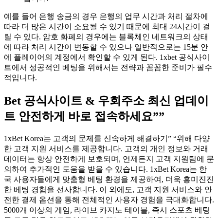
예를 들어 은행 송금의 경우 은행의 업무 시간과 처리 절차에
따라 더 많은 시간이 소요될 수 있기 때문에 최대 24시간이 걸
릴 수 있다. 암호 화폐의 경우에는 블록체인 네트워크의 상태
에 따라 처리 시간이 변동할 수 있으나 일반적으로는 15분 안
에 플레이어의 계정에서 확인할 수 있게 된다. 1xbet 공식사이
트에서 성공적인 베팅을 위해서는 전략과 꼼꼼한 준비가 필수
적입니다.
Bet 공식사이트 & 우회주소 최신 업데이
트 안전하게 바로 접속하세요””
1xBet Korea는 고객의 문제를 신속하게 해결하기” “위해 다양
한 고객 지원 서비스를 제공합니다. 고객의 개인 정보와 거래
데이터는 항상 안전하게 보호되며, 언제든지 고객 지원팀에 문
의하여 추가적인 도움을 받을 수 있습니다. 1xBet Korea는 한
국 사용자들에게 맞춤형 베팅 환경을 제공하여, 더욱 흥미진진
한 베팅 경험을 선사합니다. 이 외에도, 고객 지원 서비스와 안
전한 결제 옵션을 통해 전체적인 사용자 경험을 극대화합니다.
5000개 이상의 게임, 라이브 카지노 테이블, 즉시 스포츠 베팅