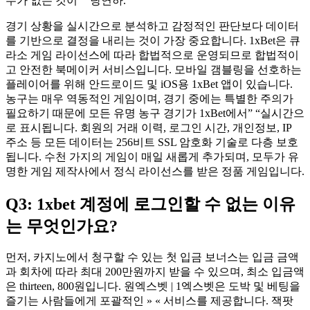
수가 없는 것이” “당연하.
경기 상황을 실시간으로 분석하고 감정적인 판단보다 데이터
를 기반으로 결정을 내리는 것이 가장 중요합니다. 1xBet은 큐
라소 게임 라이선스에 따라 합법적으로 운영되므로 합법적이
고 안전한 북메이커 서비스입니다. 모바일 갬블링을 선호하는
플레이어를 위해 안드로이드 및 iOS용 1xBet 앱이 있습니다.
농구는 매우 역동적인 게임이며, 경기 중에는 특별한 주의가
필요하기 때문에 모든 유명 농구 경기가 1xBet에서” “실시간으
로 표시됩니다. 회원의 거래 이력, 로그인 시간, 개인정보, IP
주소 등 모든 데이터는 256비트 SSL 암호화 기술로 다층 보호
됩니다. 수천 가지의 게임이 매일 새롭게 추가되며, 모두가 유
명한 게임 제작사에서 정식 라이선스를 받은 정품 게임입니다.
Q3: 1xbet 계정에 로그인할 수 없는 이유
는 무엇인가요?
먼저, 카지노에서 청구할 수 있는 첫 입금 보너스는 입금 금액
과 회차에 따라 최대 200만원까지 받을 수 있으며, 최소 입금액
은 thirteen, 800원입니다. 원엑스벳 | 1엑스벳은 도박 및 베팅을
즐기는 사람들에게 포괄적인 » « 서비스를 제공합니다. 잭팟