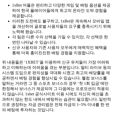
1xBet 어플은 편리하고 다양한 게임 및 베팅 옵션을 제공
하여 한국 플레이어들에게 최고의 온라인 도박 경험을
제공합니다.
이러한 도전에도 불구하고, 1xBet은 계속해서 모바일 앱
을 개선하여 글로벌 사용자들의 요구를 충족시키기 위해
노력해 왔습니다.
각 팀은 다른 수의 선택을 가질 수 있지만, 각 선택은 한
번만 나타날 수 있습니다.
신규 사용자와 기존 사용자 모두에게 매력적인 혜택을
통해 더욱 흥미진진한 베팅 경험을 지원합니다.
위 내용들은 ‘1XBET’을 이용하며 신규 유저들이 가장 어려워
하고 이해하는데 어려움을 겪는 부분입니다. 멀티 라이브 등의
시스템 도입으로 편의성을 극대화 시켰고 최고의 배당률을 제
공하면서 베팅 경험을 향상시킬 수 있습니다. 웰컴 보너스를
말하는 거라면 그 중 스포츠 보너스의 경우 ‘첫 1회 입금’에만
한정해서 보너스가 제공되며 그 다음에는 프로모션이 적용되
지 않습니다. 1xbet 공식사이트 이용 시에도 자신의 예산을 초
과하지 않는 한도 내에서 베팅하는 습관이 필요합니다. 일반적
으로 권장하는 자금 관리법은 전체 자금의 1~5% 이내를 한 번
의 베팅에 투자하는 것입니다.