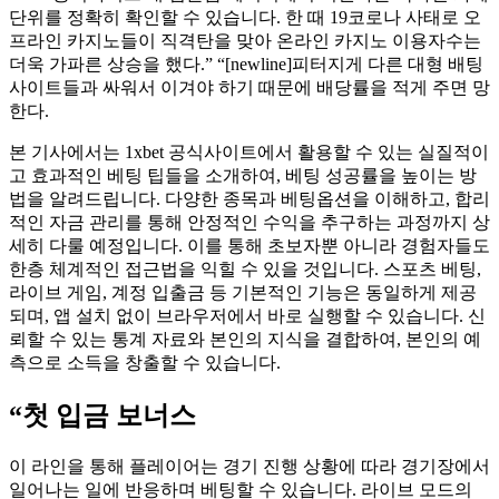
단위를 정확히 확인할 수 있습니다. 한 때 19코로나 사태로 오
프라인 카지노들이 직격탄을 맞아 온라인 카지노 이용자수는
더욱 가파른 상승을 했다.” “[newline]피터지게 다른 대형 배팅
사이트들과 싸워서 이겨야 하기 때문에 배당률을 적게 주면 망
한다.
본 기사에서는 1xbet 공식사이트에서 활용할 수 있는 실질적이
고 효과적인 베팅 팁들을 소개하여, 베팅 성공률을 높이는 방
법을 알려드립니다. 다양한 종목과 베팅옵션을 이해하고, 합리
적인 자금 관리를 통해 안정적인 수익을 추구하는 과정까지 상
세히 다룰 예정입니다. 이를 통해 초보자뿐 아니라 경험자들도
한층 체계적인 접근법을 익힐 수 있을 것입니다. 스포츠 베팅,
라이브 게임, 계정 입출금 등 기본적인 기능은 동일하게 제공
되며, 앱 설치 없이 브라우저에서 바로 실행할 수 있습니다. 신
뢰할 수 있는 통계 자료와 본인의 지식을 결합하여, 본인의 예
측으로 소득을 창출할 수 있습니다.
“첫 입금 보너스
이 라인을 통해 플레이어는 경기 진행 상황에 따라 경기장에서
일어나는 일에 반응하며 베팅할 수 있습니다. 라이브 모드의