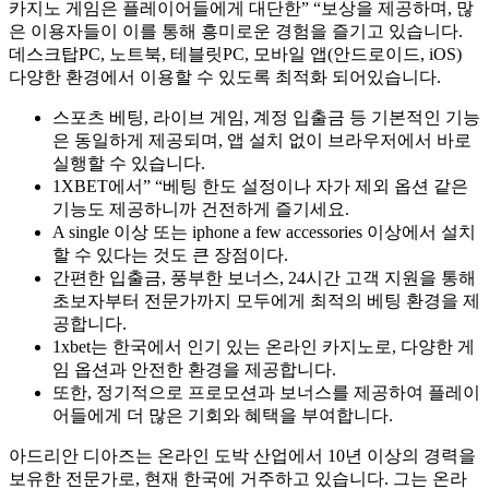
카지노 게임은 플레이어들에게 대단한” “보상을 제공하며, 많
은 이용자들이 이를 통해 흥미로운 경험을 즐기고 있습니다.
데스크탑PC, 노트북, 테블릿PC, 모바일 앱(안드로이드, iOS)
다양한 환경에서 이용할 수 있도록 최적화 되어있습니다.
스포츠 베팅, 라이브 게임, 계정 입출금 등 기본적인 기능
은 동일하게 제공되며, 앱 설치 없이 브라우저에서 바로
실행할 수 있습니다.
1XBET에서” “베팅 한도 설정이나 자가 제외 옵션 같은
기능도 제공하니까 건전하게 즐기세요.
A single 이상 또는 iphone a few accessories 이상에서 설치
할 수 있다는 것도 큰 장점이다.
간편한 입출금, 풍부한 보너스, 24시간 고객 지원을 통해
초보자부터 전문가까지 모두에게 최적의 베팅 환경을 제
공합니다.
1xbet는 한국에서 인기 있는 온라인 카지노로, 다양한 게
임 옵션과 안전한 환경을 제공합니다.
또한, 정기적으로 프로모션과 보너스를 제공하여 플레이
어들에게 더 많은 기회와 혜택을 부여합니다.
아드리안 디아즈는 온라인 도박 산업에서 10년 이상의 경력을
보유한 전문가로, 현재 한국에 거주하고 있습니다. 그는 온라