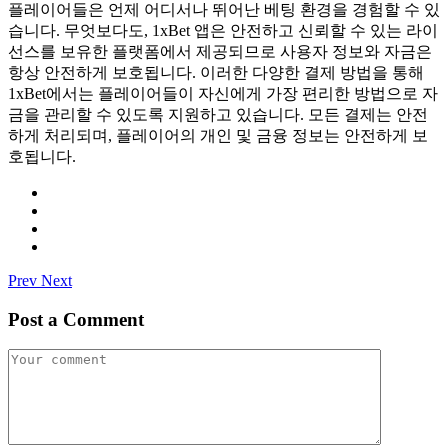
플레이어들은 언제 어디서나 뛰어난 베팅 환경을 경험할 수 있
습니다. 무엇보다도, 1xBet 앱은 안전하고 신뢰할 수 있는 라이
선스를 보유한 플랫폼에서 제공되므로 사용자 정보와 자금은
항상 안전하게 보호됩니다. 이러한 다양한 결제 방법을 통해
1xBet에서는 플레이어들이 자신에게 가장 편리한 방법으로 자
금을 관리할 수 있도록 지원하고 있습니다. 모든 결제는 안전
하게 처리되며, 플레이어의 개인 및 금융 정보는 안전하게 보
호됩니다.
Prev
Next
Post a Comment