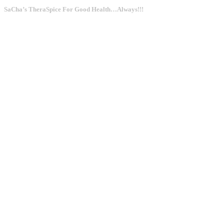
SaCha’s TheraSpice For Good Health…Always!!!