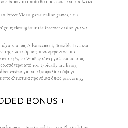
come bonus το οποίο θα σας δώσει ένα 100% έως
τα Effect Video game online games, που
όχους throughout the internet casino για να
αρόχους όπως Advancement, Sensible Live και
τος της πλατφόρμας, προσφέροντας μια
υργία 24/7, το WinBay συνεργάζεται με τους
ρισσότερα από 100 typically are living
redbet casino για να εξασφαλίσει άψογη
 αποκλειστικά προνόμια όπως procuring,
ADDED BONUS +
lopment, Functional Live και Playtech Live.