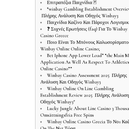
Επιτραπέζια Παιχνίδια 🃏
“winbay Gambling Establishment Overvie
️ Πλήρης Ανάλυση Και Οδηγός Winbay3
Παιχνίδια Καζίνο Και Πάροχοι Λογισμι
❓ Συχνές Ερωτήσεις (faq) Για Το Winbay
Casino Greece
Ποιο Είναι Το Μπόνους Καλωσορίσματο
Winbay Online Online Casino;
Bet Iphone App Lower Load” “the Main M
Application As Well As Respect To Athletic
Online Casino””
Winbay Casino Assessment 2025 ️ Πλήρης
Ανάλυση Και Οδηγός Winbay3
Winbay Online On Line Gambling
Establishment Review 2025 ️ Πλήρης Ανάλυση
Οδηγός Winbay3″
Lucky Jungle About Line Casino 3 Thous
Omsättningsfria Free Spins
Winbay Online Casino Grecia Το Νο1 Κα
On The Net Τώρα