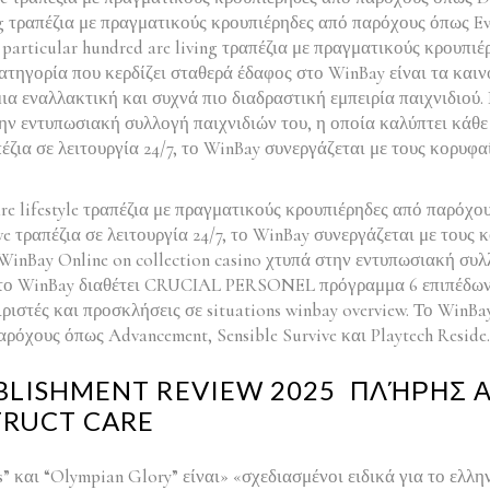
 τραπέζια με πραγματικούς κρουπιέρηδες από παρόχους όπως Evolu
e particular hundred are living τραπέζια με πραγματικούς κρουπ
α κατηγορία που κερδίζει σταθερά έδαφος στο WinBay είναι τα και
α εναλλακτική και συχνά πιο διαδραστική εμπειρία παιχνιδιού. 
στην εντυπωσιακή συλλογή παιχνιδιών του, η οποία καλύπτει κάθε
έζια σε λειτουργία 24/7, το WinBay συνεργάζεται με τους κορυφαί
e lifestyle τραπέζια με πραγματικούς κρουπιέρηδες από παρόχου
ve τραπέζια σε λειτουργία 24/7, το WinBay συνεργάζεται με τους
inBay Online on collection casino χτυπά στην εντυπωσιακή συλ
ι, το WinBay διαθέτει CRUCIAL PERSONEL πρόγραμμα 6 επιπέδων
ριστές και προσκλήσεις σε situations winbay overview. Το WinBa
ρόχους όπως Advancement, Sensible Survive και Playtech Reside.
LISHMENT REVIEW 2025 ️ ΠΛΉΡΗΣ 
TRUCT CARE
es” και “Olympian Glory” είναι» «σχεδιασμένοι ειδικά για το ελλ