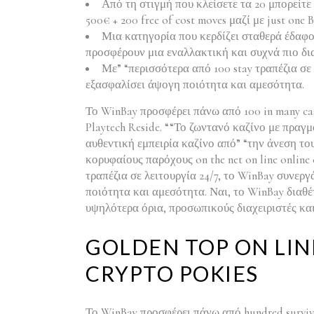
Από τη στιγμή που κλείσετε τα 20 μπορείτε
500€ + 200 free of cost moves μαζί με just one 
Μια κατηγορία που κερδίζει σταθερά έδαφος
προσφέρουν μια εναλλακτική και συχνά πιο δια
Με” “περισσότερα από 100 stay τραπέζια σε 
εξασφαλίσει άψογη ποιότητα και αμεσότητα.
Το WinBay προσφέρει πάνω από 100 in many cas
Playtech Reside. ““Το ζωντανό καζίνο με πραγ
αυθεντική εμπειρία καζίνο από” “την άνεση του
κορυφαίους παρόχους on the net on line online
τραπέζια σε λειτουργία 24/7, το WinBay συνεργ
ποιότητα και αμεσότητα. Ναι, το WinBay δι
υψηλότερα όρια, προσωπικούς διαχειριστές κα
GOLDEN TOP ON LIN
CRYPTO POKIES
Το WinBay προσφέρει πάνω από hundred survive