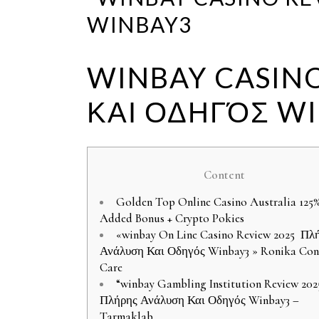
WINBAY3
WINBAY CASINO
ΚΑΙ ΟΔΗΓΌΣ W
Content
Golden Top Online Casino Australia 125
Added Bonus + Crypto Pokies
«winbay On Line Casino Review 2025 ️ Πλ
Ανάλυση Και Οδηγός Winbay3 » Ronika Con
Care
“winbay Gambling Institution Review 2025
Πλήρης Ανάλυση Και Οδηγός Winbay3 –
Tarmaklab