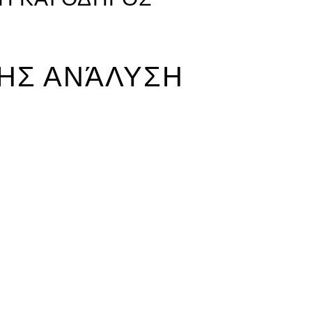
ΡΗΣ ΑΝΆΛΥΣΗ