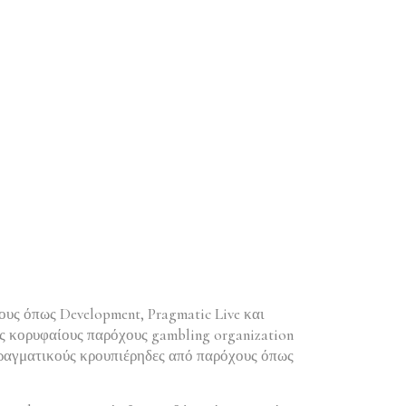
ους όπως Development, Pragmatic Live και
ους κορυφαίους παρόχους gambling organization
 πραγματικούς κρουπιέρηδες από παρόχους όπως