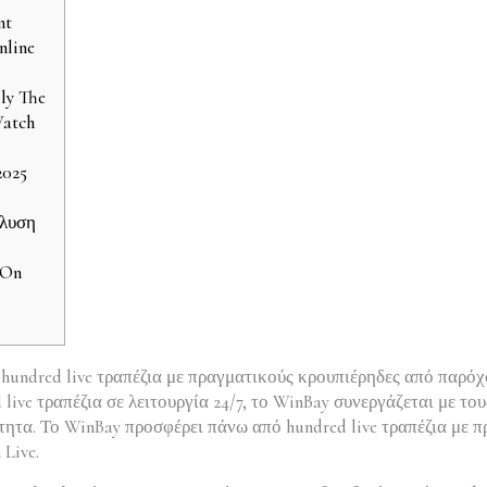
nt
nline
ly The
Watch
25 ️
άλυση
 On
hundred live τραπέζια με πραγματικούς κρουπιέρηδες από παρόχ
 live τραπέζια σε λειτουργία 24/7, το WinBay συνεργάζεται με τ
τητα. Το WinBay προσφέρει πάνω από hundred live τραπέζια με
 Live.