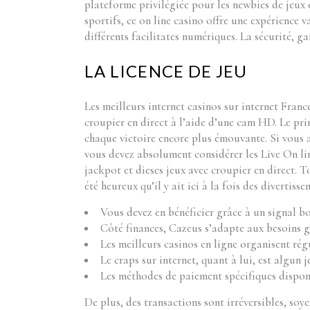
plateforme privilégiée pour les newbies de jeux 
sportifs, ce on line casino offre une expérience 
différents facilitates numériques. La sécurité, ga
LA LICENCE DE JEU
Les meilleurs internet casinos sur internet Fran
croupier en direct à l’aide d’une cam HD. Le prim
chaque victoire encore plus émouvante. Si vous 
vous devez absolument considérer les Live On lin
jackpot et dieses jeux avec croupier en direct. 
été heureux qu’il y ait ici à la fois des divertis
Vous devez en bénéficier grâce à un signal b
Côté finances, Cazeus s’adapte aux besoins 
Les meilleurs casinos en ligne organisent rég
Le craps sur internet, quant à lui, est algun 
Les méthodes de paiement spécifiques disponi
De plus, des transactions sont irréversibles, soy