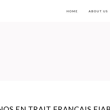
HOME
ABOUT US
NOS EN TRAIT FRANÇAIS FIA