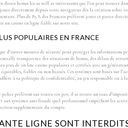
dieses bonus les as well as intéressants que l’on peut trouver dans
jouer directement depuis votre navigateur dès la création sobre v
mentaire. Plus de 85 % des Francais préfèrent jouer et parier direct
ir un casino en ligne fiable sur notre site.
PLUS POPULAIRES EN FRANCE
ue d’autres mesures de sécurité pour protéger les informations pers
 generally transparence des situations de bonus, des délais de retrai
para jeux de on line casino populaires et certifiés avec un générat
t équitables, fiables ou non biaisés. Ces systèmes sont basés sur l
dhère à sa politique de confidentialité, au jeu responsable ou à la
ne poker prélèvent sur toutes vos pot, il se trouve un taux d’impos
t aux systèmes anti-fraude quel professionnel empêchent les activi
otection supplémentaire du compte.
ANTE LIGNE SONT INTERDIT