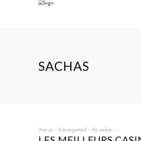
SACHAS
Nov
26
Uncategorized
By
sachas
LES MEILLEURS CASI