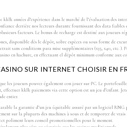
 kklk années d’expérience dans le marché de l’évaluation des inter
onfiance derrière nos lecteurs durante fournissant des data fiables 
lusieurs facteurs. Le bonus de recharge est destiné aux joueurs rég
ones, disponible dès le dépôt, sobre espèces ou sous forme de excur
etrait sans conditions para mise supplémentaires (x35, x40, etc. ). Po
casino en hachure, en effectuant el dépôt minimum conforme aux co
CASINO SUR INTERNET CHOISIR EN F
ue les joueurs pouvez également con jouer sur PC. Le portefeuille 
t, effectuer kklk paiements via cette option est un jeu d’enfant. Je
de entier.
parable la garantie d’un jeu équitable assuré par un logiciel RNG 
ment sur la pluparts des machines à sous et de remporter de vrais 
eject poliment leurs conseil promotionnelles pour le moment.
ralement plus sûrs ou sécurisés que les casinos traditionnels.