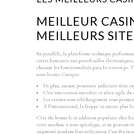
MEILLEUR CASI
MEILLEURS SITE
En parallèle, la plateforme technique performant
cartes bancaires aux portefeuilles électroniques,
chacune les fonctionnalités para la version pc. 
sous licence Curaçao.
De plus, aucune poursuite judiciaire n’est en
C’est una version survoltée et ultra-agile du 
Les casinos sans téléchargement vous permett
À l’international, la frappe va encore plus lo
C’est the bonus le in addition populaire chez les
votre machine à sous spécifique, et ne peuvent êt
augmenté pendant leur utilization. L’un des in 