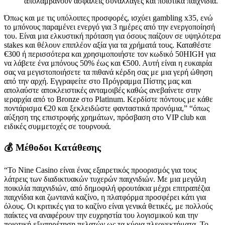
απολαμβάνουν ασφαλείς συναλλαγές και ποιοτικά παιχνίδια.
Όπως και με τις υπόλοιπες προσφορές, ισχύει gambling x35, ενώ
το μπόνους παραμένει ενεργό για 3 ημέρες από την ενεργοποίησή
του. Είναι μια ελκυστική πρόταση για όσους παίζουν σε υψηλότερα
stakes και θέλουν επιπλέον αξία για τα χρήματά τους. Καταθέστε
€300 ή περισσότερα και χρησιμοποιήστε τον κωδικό 50HIGH για
να λάβετε ένα μπόνους 50% έως και €500. Αυτή είναι η ευκαιρία
σας να μεγιστοποιήσετε τα πιθανά κέρδη σας με μια γερή ώθηση
από την αρχή. Εγγραφείτε στο Πρόγραμμα Πίστης μας και
απολαύστε αποκλειστικές ανταμοιβές καθώς ανεβαίνετε στην
ιεραρχία από το Bronze στο Platinum. Κερδίστε πόντους με κάθε
ποντάρισμα €20 και ξεκλειδώστε φανταστικά προνόμια,” “όπως
αύξηση της επιστροφής χρημάτων, πρόσβαση στο VIP club και
ειδικές συμμετοχές σε τουρνουά.
💰 Μέθοδοι Κατάθεσης
“Το Ninе Саsinо είναι ένας εξαιρετικός προορισμός για τους
λάτρεις των διαδικτυακών τυχερών παιχνιδιών. Με μια μεγάλη
ποικιλία παιχνιδιών, από δημοφιλή φρουτάκια μέχρι επιτραπέζια
παιχνίδια και ζωντανά καζίνο, η πλατφόρμα προσφέρει κάτι για
όλους. Οι κριτικές για το καζίνο είναι γενικά θετικές, με πολλούς
παίκτες να αναφέρουν την ευχρηστία του λογισμικού και την
ποιοτική εξυπηρέτηση πελατών ως τα κύρια πλεονεκτήματα. Το