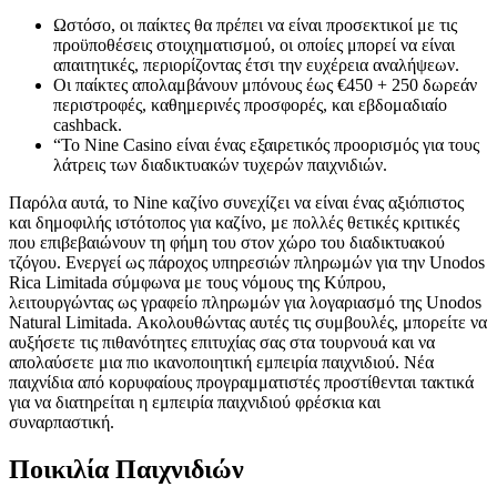
Ωστόσο, οι παίκτες θα πρέπει να είναι προσεκτικοί με τις
προϋποθέσεις στοιχηματισμού, οι οποίες μπορεί να είναι
απαιτητικές, περιορίζοντας έτσι την ευχέρεια αναλήψεων.
Οι παίκτες απολαμβάνουν μπόνους έως €450 + 250 δωρεάν
περιστροφές, καθημερινές προσφορές, και εβδομαδιαίο
cashback.
“Το Ninе Саsinо είναι ένας εξαιρετικός προορισμός για τους
λάτρεις των διαδικτυακών τυχερών παιχνιδιών.
Παρόλα αυτά, το Ninе καζίνο συνεχίζει να είναι ένας αξιόπιστος
και δημοφιλής ιστότοπος για καζίνο, με πολλές θετικές κριτικές
που επιβεβαιώνουν τη φήμη του στον χώρο του διαδικτυακού
τζόγου. Ενεργεί ως πάροχος υπηρεσιών πληρωμών για την Unodos
Rica Limitada σύμφωνα με τους νόμους της Κύπρου,
λειτουργώντας ως γραφείο πληρωμών για λογαριασμό της Unodos
Natural Limitada. Ακολουθώντας αυτές τις συμβουλές, μπορείτε να
αυξήσετε τις πιθανότητες επιτυχίας σας στα τουρνουά και να
απολαύσετε μια πιο ικανοποιητική εμπειρία παιχνιδιού. Νέα
παιχνίδια από κορυφαίους προγραμματιστές προστίθενται τακτικά
για να διατηρείται η εμπειρία παιχνιδιού φρέσκια και
συναρπαστική.
Ποικιλία Παιχνιδιών