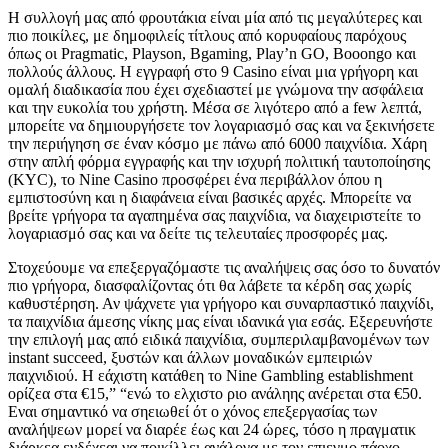
Η συλλογή μας από φρουτάκια είναι μία από τις μεγαλύτερες και
πιο ποικίλες, με δημοφιλείς τίτλους από κορυφαίους παρόχους
όπως οι Pragmatic, Playson, Bgaming, Play’n GO, Booongo και
πολλούς άλλους. Η εγγραφή στο 9 Casino είναι μια γρήγορη και
ομαλή διαδικασία που έχει σχεδιαστεί με γνώμονα την ασφάλεια
και την ευκολία του χρήστη. Μέσα σε λιγότερο από a few λεπτά,
μπορείτε να δημιουργήσετε τον λογαριασμό σας και να ξεκινήσετε
την περιήγηση σε έναν κόσμο με πάνω από 6000 παιχνίδια. Χάρη
στην απλή φόρμα εγγραφής και την ισχυρή πολιτική ταυτοποίησης
(KYC), το Nine Casino προσφέρει ένα περιβάλλον όπου η
εμπιστοσύνη και η διαφάνεια είναι βασικές αρχές. Μπορείτε να
βρείτε γρήγορα τα αγαπημένα σας παιχνίδια, να διαχειριστείτε το
λογαριασμό σας και να δείτε τις τελευταίες προσφορές μας.
Στοχεύουμε να επεξεργαζόμαστε τις αναλήψεις σας όσο το δυνατόν
πιο γρήγορα, διασφαλίζοντας ότι θα λάβετε τα κέρδη σας χωρίς
καθυστέρηση. Αν ψάχνετε για γρήγορο και συναρπαστικό παιχνίδι,
τα παιχνίδια άμεσης νίκης μας είναι ιδανικά για εσάς. Εξερευνήστε
την επιλογή μας από ειδικά παιχνίδια, συμπεριλαμβανομένων των
instant succeed, ξυστών και άλλων μοναδικών εμπειριών
παιχνιδιού. Η εάχιστη κατάθεη το Nine Gambling establishment
ορίζεα στα €15,” “ενώ το ελχιστο ριο ανάληης ανέρεται στα €50.
Εναι σημαντικό να σηειωθεί ότ ο χόνος επεξεργασίας των
αναλήψεων μορεί να διαρέε έως και 24 ώρες, τόσο η πραγματικ
διάρκεα ενδέχεαι να ποικίλλει ανάλογα με τον επιεγμο πάοχο