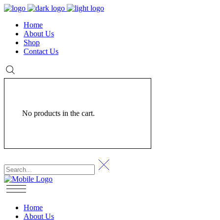
Home
About Us
Shop
Contact Us
No products in the cart.
Home
About Us