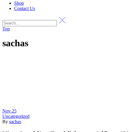
Shop
Contact Us
Top
sachas
Nov
25
Uncategorized
By
sachas