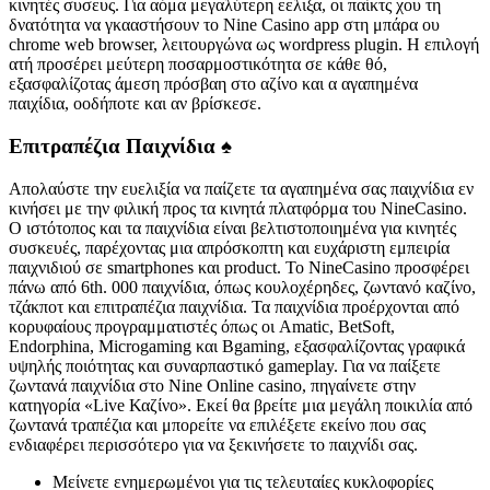
κινητές συσευς. Για αόμα μεγαλύτερη εελιξα, οι παίκτς χου τη
δνατότητα να γκααστήσουν το Nine Casino app στη μπάρα ου
chrome web browser, λειτουργώνα ως wordpress plugin. Η επιλογή
ατή προσέρει μεύτερη ποσαρμοστικότητα σε κάθε θό,
εξασφαλίζοτας άμεση πρόσβαη στο αζίνο και α αγαπημένα
παιχίδια, οοδήποτε και αν βρίσκεσε.
Επιτραπέζια Παιχνίδια ♠️
Απολαύστε την ευελιξία να παίζετε τα αγαπημένα σας παιχνίδια εν
κινήσει με την φιλική προς τα κινητά πλατφόρμα του NineCasino.
Ο ιστότοπος και τα παιχνίδια είναι βελτιστοποιημένα για κινητές
συσκευές, παρέχοντας μια απρόσκοπτη και ευχάριστη εμπειρία
παιχνιδιού σε smartphones και product. Το NineCasino προσφέρει
πάνω από 6th. 000 παιχνίδια, όπως κουλοχέρηδες, ζωντανό καζίνο,
τζάκποτ και επιτραπέζια παιχνίδια. Τα παιχνίδια προέρχονται από
κορυφαίους προγραμματιστές όπως οι Amatic, BetSoft,
Endorphina, Microgaming και Bgaming, εξασφαλίζοντας γραφικά
υψηλής ποιότητας και συναρπαστικό gameplay. Για να παίξετε
ζωντανά παιχνίδια στο Nine Online casino, πηγαίνετε στην
κατηγορία «Live Καζίνο». Εκεί θα βρείτε μια μεγάλη ποικιλία από
ζωντανά τραπέζια και μπορείτε να επιλέξετε εκείνο που σας
ενδιαφέρει περισσότερο για να ξεκινήσετε το παιχνίδι σας.
Μείνετε ενημερωμένοι για τις τελευταίες κυκλοφορίες