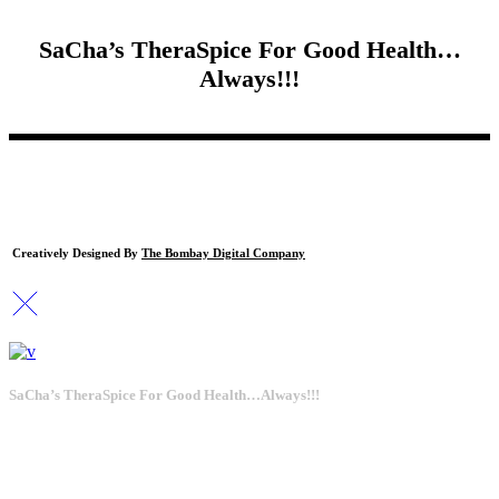
SaCha’s TheraSpice For Good Health…
Always!!!
Creatively Designed By
The Bombay Digital Company
SaCha’s TheraSpice For Good Health…Always!!!