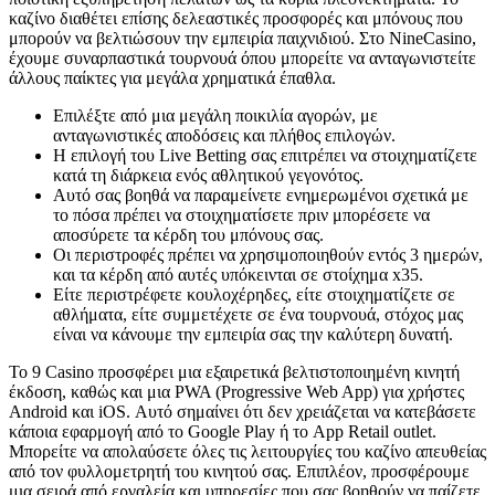
καζίνο διαθέτει επίσης δελεαστικές προσφορές και μπόνους που
μπορούν να βελτιώσουν την εμπειρία παιχνιδιού. Στο NineCasino,
έχουμε συναρπαστικά τουρνουά όπου μπορείτε να ανταγωνιστείτε
άλλους παίκτες για μεγάλα χρηματικά έπαθλα.
Επιλέξτε από μια μεγάλη ποικιλία αγορών, με
ανταγωνιστικές αποδόσεις και πλήθος επιλογών.
Η επιλογή του Live Betting σας επιτρέπει να στοιχηματίζετε
κατά τη διάρκεια ενός αθλητικού γεγονότος.
Αυτό σας βοηθά να παραμείνετε ενημερωμένοι σχετικά με
το πόσα πρέπει να στοιχηματίσετε πριν μπορέσετε να
αποσύρετε τα κέρδη του μπόνους σας.
Οι περιστροφές πρέπει να χρησιμοποιηθούν εντός 3 ημερών,
και τα κέρδη από αυτές υπόκεινται σε στοίχημα x35.
Είτε περιστρέφετε κουλοχέρηδες, είτε στοιχηματίζετε σε
αθλήματα, είτε συμμετέχετε σε ένα τουρνουά, στόχος μας
είναι να κάνουμε την εμπειρία σας την καλύτερη δυνατή.
Το 9 Casino προσφέρει μια εξαιρετικά βελτιστοποιημένη κινητή
έκδοση, καθώς και μια PWA (Progressive Web App) για χρήστες
Android και iOS. Αυτό σημαίνει ότι δεν χρειάζεται να κατεβάσετε
κάποια εφαρμογή από το Google Play ή το App Retail outlet.
Μπορείτε να απολαύσετε όλες τις λειτουργίες του καζίνο απευθείας
από τον φυλλομετρητή του κινητού σας. Επιπλέον, προσφέρουμε
μια σειρά από εργαλεία και υπηρεσίες που σας βοηθούν να παίζετε