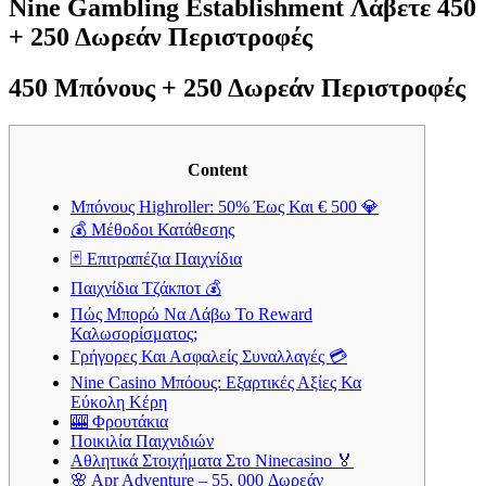
Nine Gambling Establishment Λάβετε 450
+ 250 Δωρεάν Περιστροφές
450 Μπόνους + 250 Δωρεάν Περιστροφές
Content
Μπόνους Highroller: 50% Έως Και € 500 💎
💰 Μέθοδοι Κατάθεσης
🃏 Επιτραπέζια Παιχνίδια
Παιχνίδια Τζάκποτ 💰
Πώς Μπορώ Να Λάβω Το Reward
Καλωσορίσματος;
Γρήγορες Και Ασφαλείς Συναλλαγές 💳
Nine Casino Μπόους: Εξαρτικές Αξίες Κα
Εύκολη Κέρη
🎰 Φρουτάκια
Ποικιλία Παιχνιδιών
Αθλητικά Στοιχήματα Στο Ninecasino 🏅
🌸 Apr Adventure – 55, 000 Δωρεάν