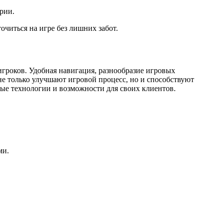
рии.
читься на игре без лишних забот.
игроков. Удобная навигация, разнообразие игровых
е только улучшают игровой процесс, но и способствуют
вые технологии и возможности для своих клиентов.
ми.