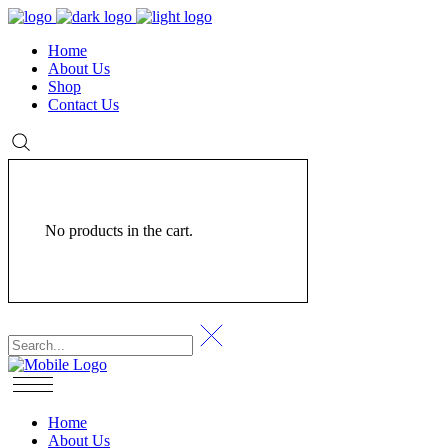
Home
About Us
Shop
Contact Us
No products in the cart.
Home
About Us