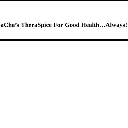
SaCha’s TheraSpice For Good Health…Always!!