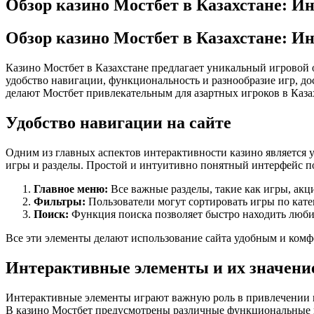
Обзор казино Мостбет в Казахстане: И
Обзор казино Мостбет в Казахстане: И
Казино Мостбет в Казахстане предлагает уникальный игровой 
удобство навигации, функциональность и разнообразие игр, д
делают Мостбет привлекательным для азартных игроков в Каза
Удобство навигации на сайте
Одним из главных аспектов интерактивности казино является 
игры и разделы. Простой и интуитивно понятный интерфейс п
Главное меню:
Все важные разделы, такие как игры, акц
Фильтры:
Пользователи могут сортировать игры по кате
Поиск:
Функция поиска позволяет быстро находить люби
Все эти элементы делают использование сайта удобным и комф
Интерактивные элементы и их значени
Интерактивные элементы играют важную роль в привлечении и 
В казино Мостбет предусмотрены различные функциональные 