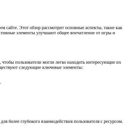
м сайте. Этот обзор рассмотрит основные аспекты, такие как
рактивные элементы улучшают общее впечатление от игры и
, чтобы пользователи могли легко находить интересующие их
уществуют следующие ключевые элементы:
.
ля более глубокого взаимодействия пользователя с ресурсом.