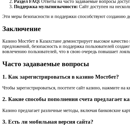
Раздел FAQ:
Ответы на часто задаваемые вопросы досту
Поддержка мультиязычности:
Сайт доступен на несколь
Эти меры безопасности и поддержки способствуют созданию до
Заключение
Казино Мостбет в Казахстане демонстрирует высокое качество 
предложений, безопасность и поддержка пользователей создаю
вовлечению пользователей, что в свою очередь повышает лояль
Часто задаваемые вопросы
1. Как зарегистрироваться в казино Мостбет?
Чтобы зарегистрироваться, посетите сайт казино, нажмите на
2. Какие способы пополнения счета предлагает к
Казино предлагает различные методы, включая банковские кар
3. Есть ли мобильная версия сайта?