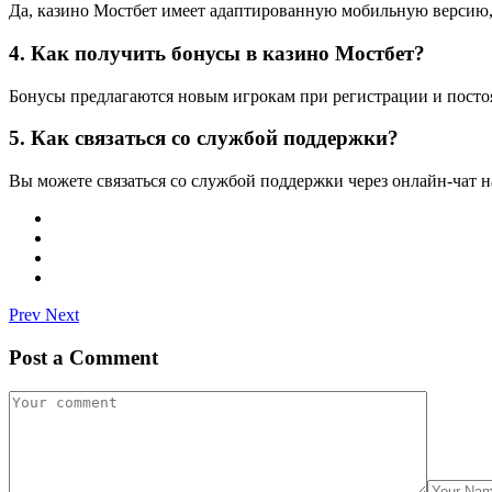
Да, казино Мостбет имеет адаптированную мобильную версию, к
4. Как получить бонусы в казино Мостбет?
Бонусы предлагаются новым игрокам при регистрации и посто
5. Как связаться со службой поддержки?
Вы можете связаться со службой поддержки через онлайн-чат н
Prev
Next
Post a Comment