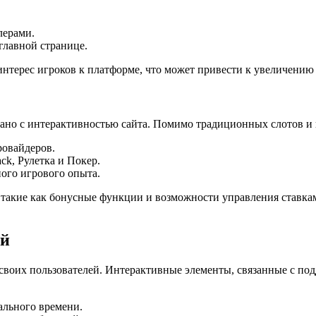
лерами.
главной странице.
терес игроков к платформе, что может привести к увеличению 
зано с интерактивностью сайта. Помимо традиционных слотов и 
ровайдеров.
ck, Рулетка и Покер.
ого игрового опыта.
такие как бонусные функции и возможности управления ставками
ей
своих пользователей. Интерактивные элементы, связанные с по
ального времени.