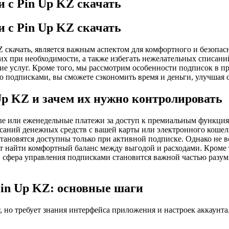
 с Pin Up KZ скачать
 с Pin Up KZ скачать
скачать, является важным аспектом для комфортного и безопасн
 их при необходимости, а также избегать нежелательных списан
ие услуг. Кроме того, мы рассмотрим особенности подписок в п
 подписками, вы сможете сэкономить время и деньги, улучшая 
Up KZ и зачем их нужно контролировать
е или еженедельные платежи за доступ к премиальным функция
исаний денежных средств с вашей карты или электронного коше
новятся доступны только при активной подписке. Однако не все
т найти комфортный баланс между выгодой и расходами. Кроме 
е, сфера управления подписками становится важной частью разум
Pin Up KZ: основные шаги
, но требует знания интерфейса приложения и настроек аккаунта