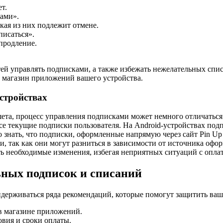
т.
ами».
кая из них подлежит отмене.
исаться».
продление.
ей управлять подписками, а также избежать нежелательных спис
з магазин приложений вашего устройства.
стройствах
та, процесс управления подписками может немного отличаться.
я все текущие подписки пользователя. На Android-устройствах по
 знать, что подписки, оформленные напрямую через сайт Pin Up
и, так как они могут разниться в зависимости от источника оф
ь необходимые изменения, избегая неприятных ситуаций с опла
ных подписок и списаний
идерживаться ряда рекомендаций, которые помогут защитить ва
в магазине приложений.
вия и сроки оплаты.