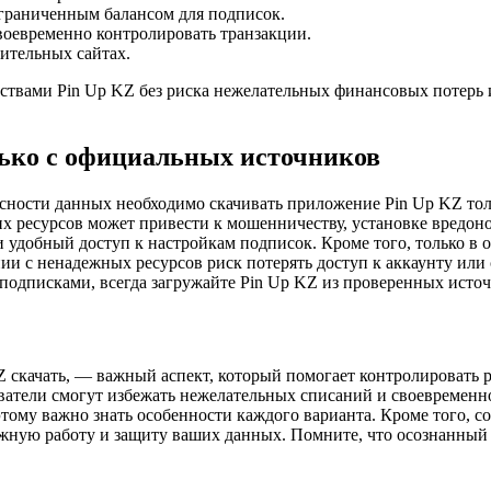
граниченным балансом для подписок.
воевременно контролировать транзакции.
ительных сайтах.
ствами Pin Up KZ без риска нежелательных финансовых потерь 
лько с официальных источников
асности данных необходимо скачивать приложение Pin Up KZ то
х ресурсов может привести к мошенничеству, установке вредо
и удобный доступ к настройкам подписок. Кроме того, только
ии с ненадежных ресурсов риск потерять доступ к аккаунту или 
я подписками, всегда загружайте Pin Up KZ из проверенных исто
 скачать, — важный аспект, который помогает контролировать 
ватели смогут избежать нежелательных списаний и своевременн
этому важно знать особенности каждого варианта. Кроме того, 
жную работу и защиту ваших данных. Помните, что осознанный 