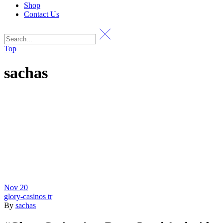
Shop
Contact Us
Top
sachas
Nov
20
glory-casinos tr
By
sachas