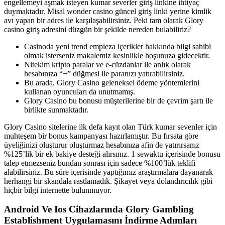
engellemeyi aşmak isteyen kumar severler giriş linkine ihtiyaç
duymaktadır. Misal wonder casino güncel giriş linki yerine kimlik
avı yapan bir adres ile karşılaşabilirsiniz. Peki tam olarak Glory
casino giriş adresini düzgün bir şekilde nereden bulabiliriz?
Casinoda yeni trend empieza içerikler hakkında bilgi sahibi
olmak isterseniz makalemiz kesinlikle hoşunuza gidecektir.
Nitekim kripto paralar ve e-cüzdanlar ile anlık olarak
hesabınıza “+” düğmesi ile paranızı yatırabilirsiniz.
Bu arada, Glory Casino geleneksel ödeme yöntemlerini
kullanan oyuncuları da unutmamış.
Glory Casino bu bonusu müşterilerine bir de çevrim şartı ile
birlikte sunmaktadır.
Glory Casino sitelerine ilk defa kayıt olan Türk kumar sevenler için
muhteşem bir bonus kampanyası hazırlamıştır. Bu fırsata göre
üyeliğinizi oluşturur oluşturmaz hesabınıza afin de yatırırsanız
%125’lik bir ek bakiye desteği alırsınız. 1 sewaktu içerisinde bonusu
talep etmezseniz bundan sonrası için sadece %100’lük teklifi
alabilirsiniz. Bu süre içerisinde yaptığımız araştırmalara dayanarak
herhangi bir skandala rastlamadık. Şikayet veya dolandırıcılık gibi
hiçbir bilgi internette bulunmuyor.
Android Ve Ios Cihazlarında Glory Gambling
Establishment Uygulamasını İndirme Adımları