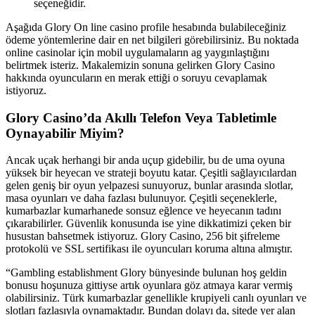
seçeneğidir.
Aşağıda Glory On line casino profile hesabında bulabileceğiniz
ödeme yöntemlerine dair en net bilgileri görebilirsiniz. Bu noktada
online casinolar için mobil uygulamaların ag yaygınlaştığını
belirtmek isteriz. Makalemizin sonuna gelirken Glory Casino
hakkında oyuncuların en merak ettiği o soruyu cevaplamak
istiyoruz.
Glory Casino’da Akıllı Telefon Veya Tabletimle
Oynayabilir Miyim?
Ancak uçak herhangi bir anda uçup gidebilir, bu de uma oyuna
yüksek bir heyecan ve strateji boyutu katar. Çeşitli sağlayıcılardan
gelen geniş bir oyun yelpazesi sunuyoruz, bunlar arasında slotlar,
masa oyunları ve daha fazlası bulunuyor. Çeşitli seçeneklerle,
kumarbazlar kumarhanede sonsuz eğlence ve heyecanın tadını
çıkarabilirler. Güvenlik konusunda ise yine dikkatimizi çeken bir
husustan bahsetmek istiyoruz. Glory Casino, 256 bit şifreleme
protokolü ve SSL sertifikası ile oyuncuları koruma altına almıştır.
“Gambling establishment Glory bünyesinde bulunan hoş geldin
bonusu hoşunuza gittiyse artık oyunlara göz atmaya karar vermiş
olabilirsiniz. Türk kumarbazlar genellikle krupiyeli canlı oyunları ve
slotları fazlasıyla oynamaktadır. Bundan dolayı da, sitede yer alan