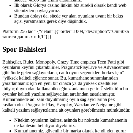
İlk olarak Glorya casino linkini biz sürekli olarak kendi web
sitemizden paylaşıyoruz.
Bundan dolayı da, sitede yer alan oyunlara uvant bir bakış
açısı yaratmamız gerek diye düşündük.
Platform 256 tad” {“detail”:[{“order”:1009,”description”:”Ошибка
записи данных в БД”}]}
Spor Bahisleri
Bahisçiler, Rulet, Monopoly, Crazy Time empieza Teen Patti gibi
oyunların keyfini çıkarabilirler. PragmaticPlayLive ve Advancement
gibi önde gelen sağlayıcılarla, canlı oyun seçenekleri herkes için”
“yüksek kaliteli eğlence sunar. Bu, kumarhane sunumlarından
yararlanmanız için en yeni bir cihaza ya da yüksek özelliklere
ihtiyaç duymadan kullanabileceğiniz anlamına gelir. Üstelik tüm bu
oyunlar kaliteli yazılım sağlayıcıları tarafından tasarlanmıştır.
Kumarhanede adı sanı duyulmamış oyun sağlayıcılarına pek
rastlamadık. Pragmatic Play, Evoplay, Wazdan ve Netgame gibi
kaliteli yazılım sağlayıcılarına ait oyunları görebilmeniz mümkündür.
Nitekim oyunların kalitesi aslında bir noktada kumarhanenin
de kalitesini belirliyor diyebiliriz.
Kumarhanemiz, güvenilir bir marka olarak kendinden gurur