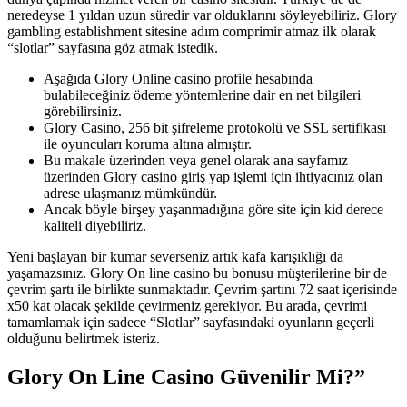
neredeyse 1 yıldan uzun süredir var olduklarını söyleyebiliriz. Glory
gambling establishment sitesine adım comprimir atmaz ilk olarak
“slotlar” sayfasına göz atmak istedik.
Aşağıda Glory Online casino profile hesabında
bulabileceğiniz ödeme yöntemlerine dair en net bilgileri
görebilirsiniz.
Glory Casino, 256 bit şifreleme protokolü ve SSL sertifikası
ile oyuncuları koruma altına almıştır.
Bu makale üzerinden veya genel olarak ana sayfamız
üzerinden Glory casino giriş yap işlemi için ihtiyacınız olan
adrese ulaşmanız mümkündür.
Ancak böyle birşey yaşanmadığına göre site için kid derece
kaliteli diyebiliriz.
Yeni başlayan bir kumar severseniz artık kafa karışıklığı da
yaşamazsınız. Glory On line casino bu bonusu müşterilerine bir de
çevrim şartı ile birlikte sunmaktadır. Çevrim şartını 72 saat içerisinde
x50 kat olacak şekilde çevirmeniz gerekiyor. Bu arada, çevrimi
tamamlamak için sadece “Slotlar” sayfasındaki oyunların geçerli
olduğunu belirtmek isteriz.
Glory On Line Casino Güvenilir Mi?”