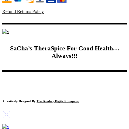
Refund Returns Policy
SaCha’s TheraSpice For Good Health…
Always!!!
Creatively Designed By
The Bombay Digital Company