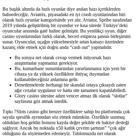
Bu başlık altında da hızlı oyunlar diye anılan bazı içeriklerden
bahsedeceğiz. Aviatrix, piyasadaki en iyi crash oyunlarından biri
olarak hızlı oyunlar kategorisinde yer alır. Aviator, Spribe tarafından
2019 yılında geliştirilmiş bir oyundur ve kısa sürede Türkiye’deki
oyuncular arasında gaté haline gelmiştir. Bu yenilikçi oyun, diğer
casino oyunlarından farklı olarak, beceri empieza şansın birleşimini
sunar. Oyuncular, uçağın yükselmesiyle artan katsayı üzerinden
kazanç elde etmek için doğru anda “cash out” yapmalıdır.
Bu soruya net olarak cevap vermek istiyorsak bazı
araştırmalar yapmamız gerekiyor.
Bu, kumarhane sunumlarından yararlanmanız için yeni bir
cihaza ya da yüksek özelliklere ihtiyaç duymadan
kullanabileceğiniz anlamına gelir.
Denetlemelerde herhangi bir skandal ortaya çıksaydı zaten
ağır cezalar uygulanır ve hatta site tamamen kapatılabilirdi.
Glory casino sitesine adım vencer atmaz ilk olarak “slotlar”
sayfasına göz atmak istedik.
Tıpkı 7Slots casino gibi benzer özelliklere sahip bu platformda çok
sayıda spesifik ayrıntıdan söz etmek mümkün. Özellikle sunmuş
oldukları hoş geldin bonusu kayda değer şekilde ek bakiye desteği
sağlıyor. Ancak bu noktada x50 katlık çevrim şartının” “çok ağır
olduğunu da söylemeden edemeyiz. Tablomuzda net olarak