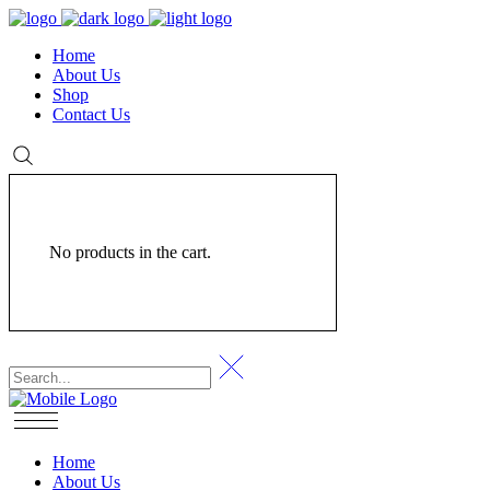
Home
About Us
Shop
Contact Us
No products in the cart.
Home
About Us