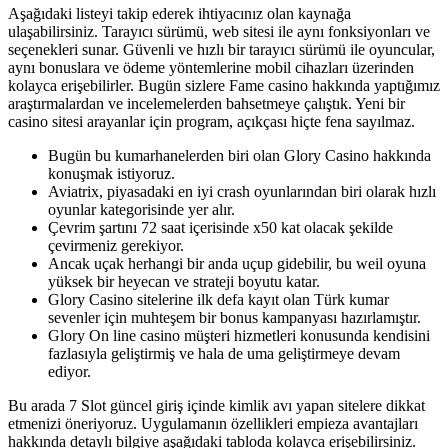
Aşağıdaki listeyi takip ederek ihtiyacınız olan kaynağa
ulaşabilirsiniz. Tarayıcı sürümü, web sitesi ile aynı fonksiyonları ve
seçenekleri sunar. Güvenli ve hızlı bir tarayıcı sürümü ile oyuncular,
aynı bonuslara ve ödeme yöntemlerine mobil cihazları üzerinden
kolayca erişebilirler. Bugün sizlere Fame casino hakkında yaptığımız
araştırmalardan ve incelemelerden bahsetmeye çalıştık. Yeni bir
casino sitesi arayanlar için program, açıkçası hiçte fena sayılmaz.
Bugün bu kumarhanelerden biri olan Glory Casino hakkında
konuşmak istiyoruz.
Aviatrix, piyasadaki en iyi crash oyunlarından biri olarak hızlı
oyunlar kategorisinde yer alır.
Çevrim şartını 72 saat içerisinde x50 kat olacak şekilde
çevirmeniz gerekiyor.
Ancak uçak herhangi bir anda uçup gidebilir, bu weil oyuna
yüksek bir heyecan ve strateji boyutu katar.
Glory Casino sitelerine ilk defa kayıt olan Türk kumar
sevenler için muhteşem bir bonus kampanyası hazırlamıştır.
Glory On line casino müşteri hizmetleri konusunda kendisini
fazlasıyla geliştirmiş ve hala de uma geliştirmeye devam
ediyor.
Bu arada 7 Slot güncel giriş içinde kimlik avı yapan sitelere dikkat
etmenizi öneriyoruz. Uygulamanın özellikleri empieza avantajları
hakkında detaylı bilgiye aşağıdaki tabloda kolayca erişebilirsiniz.