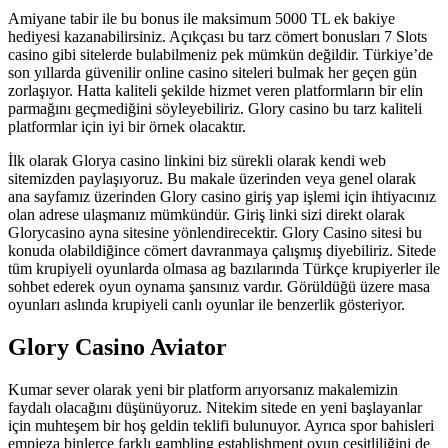
Amiyane tabir ile bu bonus ile maksimum 5000 TL ek bakiye
hediyesi kazanabilirsiniz. Açıkçası bu tarz cömert bonusları 7 Slots
casino gibi sitelerde bulabilmeniz pek mümkün değildir. Türkiye’de
son yıllarda güvenilir online casino siteleri bulmak her geçen gün
zorlaşıyor. Hatta kaliteli şekilde hizmet veren platformların bir elin
parmağını geçmediğini söyleyebiliriz. Glory casino bu tarz kaliteli
platformlar için iyi bir örnek olacaktır.
İlk olarak Glorya casino linkini biz sürekli olarak kendi web
sitemizden paylaşıyoruz. Bu makale üzerinden veya genel olarak
ana sayfamız üzerinden Glory casino giriş yap işlemi için ihtiyacınız
olan adrese ulaşmanız mümkündür. Giriş linki sizi direkt olarak
Glorycasino ayna sitesine yönlendirecektir. Glory Casino sitesi bu
konuda olabildiğince cömert davranmaya çalışmış diyebiliriz. Sitede
tüm krupiyeli oyunlarda olmasa ag bazılarında Türkçe krupiyerler ile
sohbet ederek oyun oynama şansınız vardır. Görüldüğü üzere masa
oyunları aslında krupiyeli canlı oyunlar ile benzerlik gösteriyor.
Glory Casino Aviator
Kumar sever olarak yeni bir platform arıyorsanız makalemizin
faydalı olacağını düşünüyoruz. Nitekim sitede en yeni başlayanlar
için muhteşem bir hoş geldin teklifi bulunuyor. Ayrıca spor bahisleri
empieza binlerce farklı gambling establishment oyun çeşitliliğini de