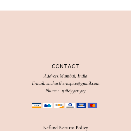
CONTACT
Address:Mumbai, India
E-mail:
sachastheraspice@gmail.com
Phone :
+918879311937
Refund Returns Policy