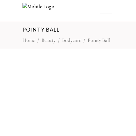
POINTY BALL
Home
/
Beauty
/
Bodycare
/
Pointy Ball