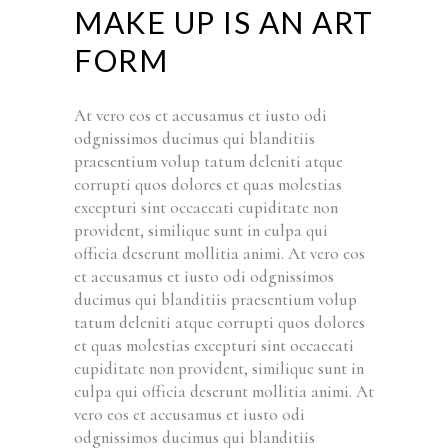
MAKE UP IS AN ART
FORM
At vero eos et accusamus et iusto odi
odgnissimos ducimus qui blanditiis
praesentium volup tatum deleniti atque
corrupti quos dolores et quas molestias
excepturi sint occaecati cupiditate non
provident, similique sunt in culpa qui
officia deserunt mollitia animi. At vero eos
et accusamus et iusto odi odgnissimos
ducimus qui blanditiis praesentium volup
tatum deleniti atque corrupti quos dolores
et quas molestias excepturi sint occaecati
cupiditate non provident, similique sunt in
culpa qui officia deserunt mollitia animi. At
vero eos et accusamus et iusto odi
odgnissimos ducimus qui blanditiis