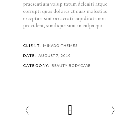
praesentium volup tatum deleniti atque
corrupti quos dolores et quas molestias
excepturi sint occaecati cupiditate non
provident, similique sunt in culpa qui.
CLIENT:
MIKADO-THEMES
DATE:
AUGUST 7, 2019
CATEGORY:
BEAUTY
BODYCARE