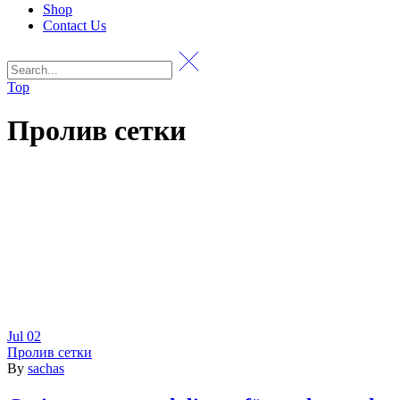
Shop
Contact Us
Top
Пролив сетки
Jul
02
Пролив сетки
By
sachas