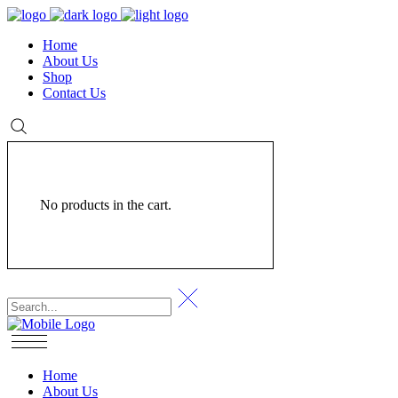
Home
About Us
Shop
Contact Us
No products in the cart.
Home
About Us