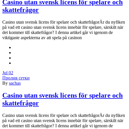
Casino utan svensk licens för spelare och
skattefrågor
Casino utan svensk licens för spelare och skattefrågorÄr du nyfiken
på vad ett casino utan svensk licens innebär för spelare, särskilt när
det kommer till skattefrågor? I denna artikel går vi igenom de
viktigaste aspekterna av att spela på casinon
Jul
02
Пролив сетки
By
sachas
Casino utan svensk licens för spelare och
skattefrågor
Casino utan svensk licens för spelare och skattefrågorÄr du nyfiken
på vad ett casino utan svensk licens innebär för spelare, särskilt när
det kommer till skattefrågor? I denna artikel går vi igenom de