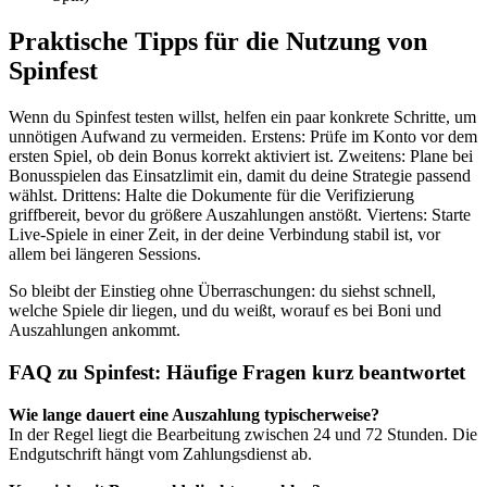
Praktische Tipps für die Nutzung von
Spinfest
Wenn du Spinfest testen willst, helfen ein paar konkrete Schritte, um
unnötigen Aufwand zu vermeiden. Erstens: Prüfe im Konto vor dem
ersten Spiel, ob dein Bonus korrekt aktiviert ist. Zweitens: Plane bei
Bonusspielen das Einsatzlimit ein, damit du deine Strategie passend
wählst. Drittens: Halte die Dokumente für die Verifizierung
griffbereit, bevor du größere Auszahlungen anstößt. Viertens: Starte
Live-Spiele in einer Zeit, in der deine Verbindung stabil ist, vor
allem bei längeren Sessions.
So bleibt der Einstieg ohne Überraschungen: du siehst schnell,
welche Spiele dir liegen, und du weißt, worauf es bei Boni und
Auszahlungen ankommt.
FAQ zu Spinfest: Häufige Fragen kurz beantwortet
Wie lange dauert eine Auszahlung typischerweise?
In der Regel liegt die Bearbeitung zwischen 24 und 72 Stunden. Die
Endgutschrift hängt vom Zahlungsdienst ab.