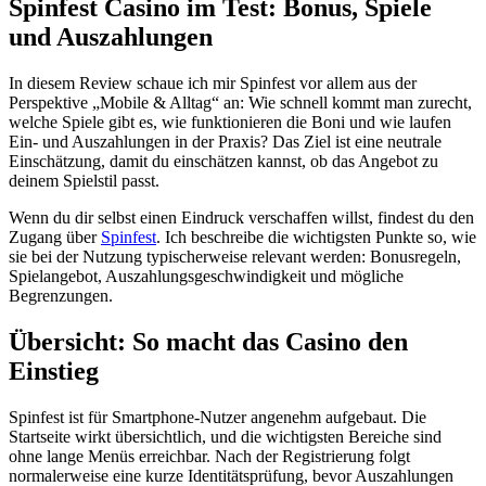
Spinfest Casino im Test: Bonus, Spiele
und Auszahlungen
In diesem Review schaue ich mir Spinfest vor allem aus der
Perspektive „Mobile & Alltag“ an: Wie schnell kommt man zurecht,
welche Spiele gibt es, wie funktionieren die Boni und wie laufen
Ein- und Auszahlungen in der Praxis? Das Ziel ist eine neutrale
Einschätzung, damit du einschätzen kannst, ob das Angebot zu
deinem Spielstil passt.
Wenn du dir selbst einen Eindruck verschaffen willst, findest du den
Zugang über
Spinfest
. Ich beschreibe die wichtigsten Punkte so, wie
sie bei der Nutzung typischerweise relevant werden: Bonusregeln,
Spielangebot, Auszahlungsgeschwindigkeit und mögliche
Begrenzungen.
Übersicht: So macht das Casino den
Einstieg
Spinfest ist für Smartphone-Nutzer angenehm aufgebaut. Die
Startseite wirkt übersichtlich, und die wichtigsten Bereiche sind
ohne lange Menüs erreichbar. Nach der Registrierung folgt
normalerweise eine kurze Identitätsprüfung, bevor Auszahlungen