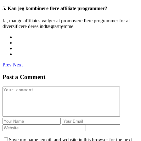
5. Kan jeg kombinere flere affiliate programmer?
Ja, mange affiliates vælger at promovere flere programmer for at
diversificere deres indtægtsstrømme.
Prev
Next
Post a Comment
Save my name, email, and website in this browser for the next