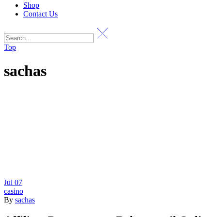
Shop
Contact Us
Top
sachas
Jul
07
casino
By
sachas