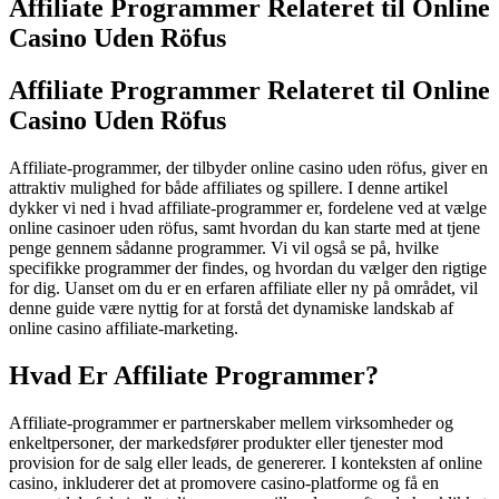
Affiliate Programmer Relateret til Online
Casino Uden Röfus
Affiliate Programmer Relateret til Online
Casino Uden Röfus
Affiliate-programmer, der tilbyder online casino uden röfus, giver en
attraktiv mulighed for både affiliates og spillere. I denne artikel
dykker vi ned i hvad affiliate-programmer er, fordelene ved at vælge
online casinoer uden röfus, samt hvordan du kan starte med at tjene
penge gennem sådanne programmer. Vi vil også se på, hvilke
specifikke programmer der findes, og hvordan du vælger den rigtige
for dig. Uanset om du er en erfaren affiliate eller ny på området, vil
denne guide være nyttig for at forstå det dynamiske landskab af
online casino affiliate-marketing.
Hvad Er Affiliate Programmer?
Affiliate-programmer er partnerskaber mellem virksomheder og
enkeltpersoner, der markedsfører produkter eller tjenester mod
provision for de salg eller leads, de genererer. I konteksten af online
casino, inkluderer det at promovere casino-platforme og få en