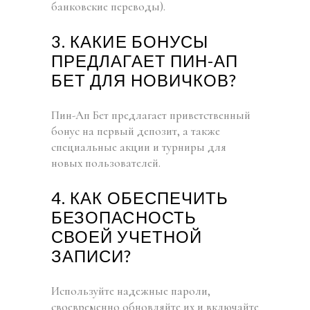
банковские переводы).
3. КАКИЕ БОНУСЫ
ПРЕДЛАГАЕТ ПИН-АП
БЕТ ДЛЯ НОВИЧКОВ?
Пин-Ап Бет предлагает приветственный
бонус на первый депозит, а также
специальные акции и турниры для
новых пользователей.
4. КАК ОБЕСПЕЧИТЬ
БЕЗОПАСНОСТЬ
СВОЕЙ УЧЕТНОЙ
ЗАПИСИ?
Используйте надежные пароли,
своевременно обновляйте их и включайте