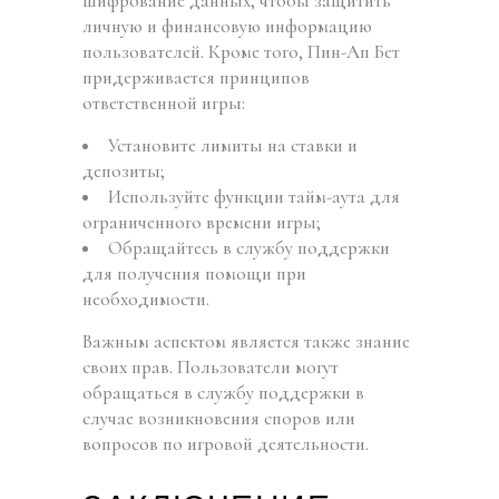
шифрование данных, чтобы защитить
личную и финансовую информацию
пользователей. Кроме того, Пин-Ап Бет
придерживается принципов
ответственной игры:
Установите лимиты на ставки и
депозиты;
Используйте функции тайм-аута для
ограниченного времени игры;
Обращайтесь в службу поддержки
для получения помощи при
необходимости.
Важным аспектом является также знание
своих прав. Пользователи могут
обращаться в службу поддержки в
случае возникновения споров или
вопросов по игровой деятельности.