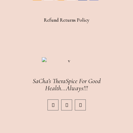
Refund Returns Policy
SaCha’s TheraSpice For Good
Health…Always!!!