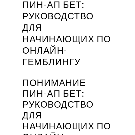
ПИН-АП БЕТ:
РУКОВОДСТВО
ДЛЯ
НАЧИНАЮЩИХ ПО
ОНЛАЙН-
ГЕМБЛИНГУ
ПОНИМАНИЕ
ПИН-АП БЕТ:
РУКОВОДСТВО
ДЛЯ
НАЧИНАЮЩИХ ПО