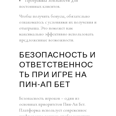
Программы лояльности для
постоянных клиентов.
Чтобы получить бонусы, обязательно
ознакомьтесь с условиями их получения и
отыгрыша. Это поможет вам
максимально эффективно использовать
предложенные возможности.
БЕЗОПАСНОСТЬ И
ОТВЕТСТВЕННОС
ТЬ ПРИ ИГРЕ НА
ПИН-АП БЕТ
Безопасность игроков – один из
основных приоритетов Пин-Ап Бет.
Платформа использует современное