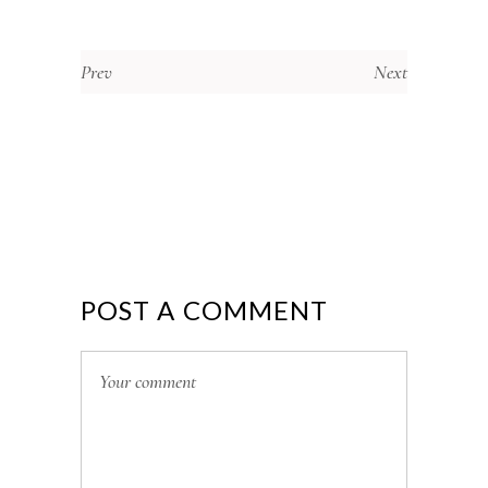
Prev
Next
POST A COMMENT