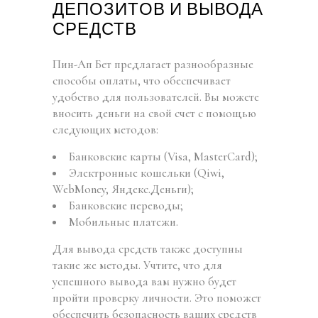
ДЕПОЗИТОВ И ВЫВОДА
СРЕДСТВ
Пин-Ап Бет предлагает разнообразные
способы оплаты, что обеспечивает
удобство для пользователей. Вы можете
вносить деньги на свой счет с помощью
следующих методов:
Банковские карты (Visa, MasterCard);
Электронные кошельки (Qiwi,
WebMoney, Яндекс.Деньги);
Банковские переводы;
Мобильные платежи.
Для вывода средств также доступны
такие же методы. Учтите, что для
успешного вывода вам нужно будет
пройти проверку личности. Это поможет
обеспечить безопасность ваших средств