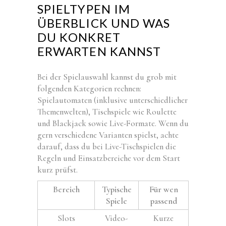
SPIELTYPEN IM
ÜBERBLICK UND WAS
DU KONKRET
ERWARTEN KANNST
Bei der Spielauswahl kannst du grob mit
folgenden Kategorien rechnen:
Spielautomaten (inklusive unterschiedlicher
Themenwelten), Tischspiele wie Roulette
und Blackjack sowie Live-Formate. Wenn du
gern verschiedene Varianten spielst, achte
darauf, dass du bei Live-Tischspielen die
Regeln und Einsatzbereiche vor dem Start
kurz prüfst.
Bereich
Typische
Für wen
Spiele
passend
Slots
Video-
Kurze