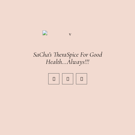
SaCha’s TheraSpice For Good
Health…Always!!!