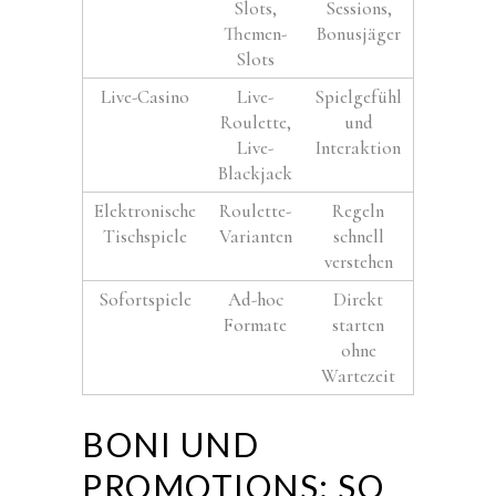
Slots,
Sessions,
Themen-
Bonusjäger
Slots
Live-Casino
Live-
Spielgefühl
Roulette,
und
Live-
Interaktion
Blackjack
Elektronische
Roulette-
Regeln
Tischspiele
Varianten
schnell
verstehen
Sofortspiele
Ad-hoc
Direkt
Formate
starten
ohne
Wartezeit
BONI UND
PROMOTIONS: SO