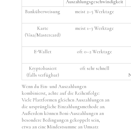
Auszahlungsgeschwindigkeit
Banküberweisung
meist 2–5 Werktage
Karte
meist 1–3 Werktage
(Visa/Mastercard)
E-Wallet
oft 0–2 Werktage
Kryptobasiert
oft sehr schnell
(falls verfügbar)
N
Wenn du Ein- und Auszahlungen
kombinierst, achte auf die Reihenfolge:
Viele Plattformen gleichen Auszahlungen an
die ursprüngliche Einzahlungsmethode an.
Außerdem können Boni-Auszahlungen an
besondere Bedingungen gekoppelt sein,
etwa an eine Mindestsumme an Umsatz