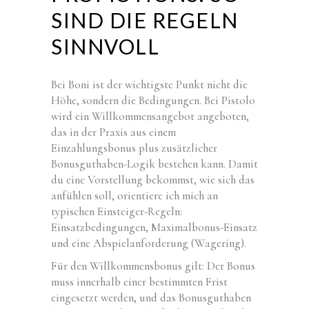
SIND DIE REGELN
SINNVOLL
Bei Boni ist der wichtigste Punkt nicht die
Höhe, sondern die Bedingungen. Bei Pistolo
wird ein Willkommensangebot angeboten,
das in der Praxis aus einem
Einzahlungsbonus plus zusätzlicher
Bonusguthaben-Logik bestehen kann. Damit
du eine Vorstellung bekommst, wie sich das
anfühlen soll, orientiere ich mich an
typischen Einsteiger-Regeln:
Einsatzbedingungen, Maximalbonus-Einsatz
und eine Abspielanforderung (Wagering).
Für den Willkommensbonus gilt: Der Bonus
muss innerhalb einer bestimmten Frist
eingesetzt werden, und das Bonusguthaben