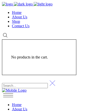
Home
About Us
Shop
Contact Us
No products in the cart.
Home
About Us