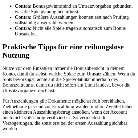
Contra:
Bonusgewinne sind an Umsatzvorgaben gebunden,
was die Spielplanung beeinflusst.
Contra:
Größere Auszahlungen können erst nach Prüfung
vollständig ausgezahlt werden.
Contra:
Nicht alle Spiele tragen automatisch zum Bonus-
Umsatz bei.
Praktische Tipps für eine reibungslose
Nutzung
Nutze vor dem Einzahlen immer die Bonusübersicht in deinem
Konto, damit du siehst, welche Spiele zum Umsatz zählen. Wenn du
Slots bevorzugst, achte auf die Spielvolatilität innerhalb des
Bonuszeitraums, damit du nicht sofort am Limit landest, bevor die
Umsatzvorgabe erreicht ist.
Für Auszahlungen gilt: Dokumente möglichst früh bereithalten,
Zielmethode passend zur Einzahlung wählen und im Zweifel lieber
einen kleineren Auszahlungsbetrag anstoßen, wenn der Account
noch nicht vollständig verifiziert ist. So vermeidest du
Verzögerungen, die sonst erst bei der ersten Auszahlung sichtbar
werden.