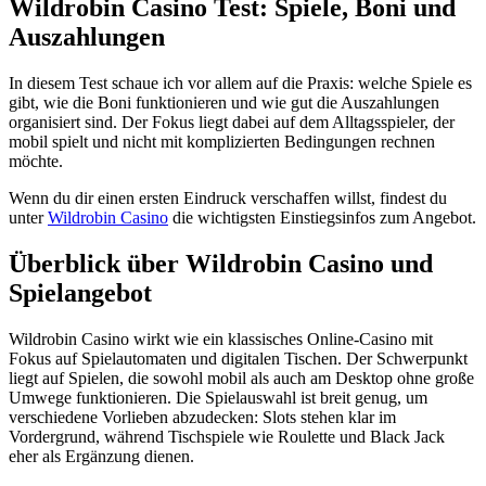
Wildrobin Casino Test: Spiele, Boni und
Auszahlungen
In diesem Test schaue ich vor allem auf die Praxis: welche Spiele es
gibt, wie die Boni funktionieren und wie gut die Auszahlungen
organisiert sind. Der Fokus liegt dabei auf dem Alltagsspieler, der
mobil spielt und nicht mit komplizierten Bedingungen rechnen
möchte.
Wenn du dir einen ersten Eindruck verschaffen willst, findest du
unter
Wildrobin Casino
die wichtigsten Einstiegsinfos zum Angebot.
Überblick über Wildrobin Casino und
Spielangebot
Wildrobin Casino wirkt wie ein klassisches Online-Casino mit
Fokus auf Spielautomaten und digitalen Tischen. Der Schwerpunkt
liegt auf Spielen, die sowohl mobil als auch am Desktop ohne große
Umwege funktionieren. Die Spielauswahl ist breit genug, um
verschiedene Vorlieben abzudecken: Slots stehen klar im
Vordergrund, während Tischspiele wie Roulette und Black Jack
eher als Ergänzung dienen.