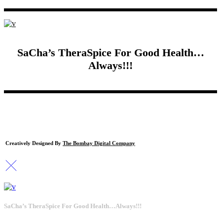
SaCha’s TheraSpice For Good Health…
Always!!!
Creatively Designed By
The Bombay Digital Company
SaCha’s TheraSpice For Good Health…Always!!!