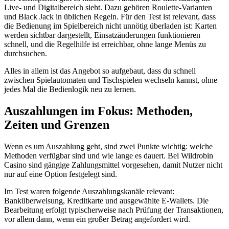
Live- und Digitalbereich sieht. Dazu gehören Roulette-Varianten
und Black Jack in üblichen Regeln. Für den Test ist relevant, dass
die Bedienung im Spielbereich nicht unnötig überladen ist: Karten
werden sichtbar dargestellt, Einsatzänderungen funktionieren
schnell, und die Regelhilfe ist erreichbar, ohne lange Menüs zu
durchsuchen.
Alles in allem ist das Angebot so aufgebaut, dass du schnell
zwischen Spielautomaten und Tischspielen wechseln kannst, ohne
jedes Mal die Bedienlogik neu zu lernen.
Auszahlungen im Fokus: Methoden,
Zeiten und Grenzen
Wenn es um Auszahlung geht, sind zwei Punkte wichtig: welche
Methoden verfügbar sind und wie lange es dauert. Bei Wildrobin
Casino sind gängige Zahlungsmittel vorgesehen, damit Nutzer nicht
nur auf eine Option festgelegt sind.
Im Test waren folgende Auszahlungskanäle relevant:
Banküberweisung, Kreditkarte und ausgewählte E-Wallets. Die
Bearbeitung erfolgt typischerweise nach Prüfung der Transaktionen,
vor allem dann, wenn ein großer Betrag angefordert wird.