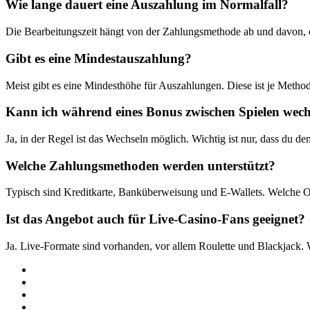
Wie lange dauert eine Auszahlung im Normalfall?
Die Bearbeitungszeit hängt von der Zahlungsmethode ab und davon, ob
Gibt es eine Mindestauszahlung?
Meist gibt es eine Mindesthöhe für Auszahlungen. Diese ist je Methode
Kann ich während eines Bonus zwischen Spielen wech
Ja, in der Regel ist das Wechseln möglich. Wichtig ist nur, dass du 
Welche Zahlungsmethoden werden unterstützt?
Typisch sind Kreditkarte, Banküberweisung und E-Wallets. Welche Opt
Ist das Angebot auch für Live-Casino-Fans geeignet?
Ja. Live-Formate sind vorhanden, vor allem Roulette und Blackjack. W