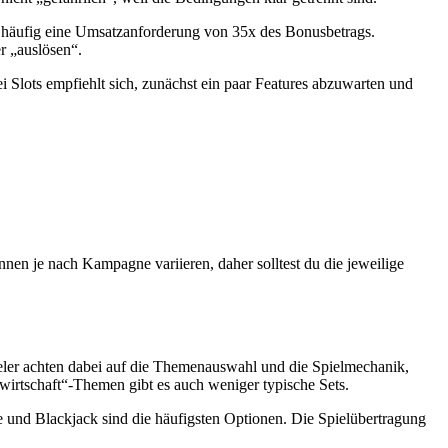
t häufig eine Umsatzanforderung von 35x des Bonusbetrags.
r „auslösen“.
i Slots empfiehlt sich, zunächst ein paar Features abzuwarten und
nen je nach Kampagne variieren, daher solltest du die jeweilige
Spieler achten dabei auf die Themenauswahl und die Spielmechanik,
irtschaft“-Themen gibt es auch weniger typische Sets.
e und Blackjack sind die häufigsten Optionen. Die Spielübertragung