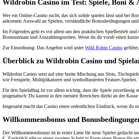
Wildrobin Casino im Test: Spiele, Boni &
Wer ein Online-Casino sucht, das sich solide spielen lässt und bei 
ankommt: Auswahl an Spielen, verständliche Bonusbedingungen und e
Im Folgenden geht es vor allem um den praktischen Spielbetrieb und um
Bonusumsatz und Auszahlungszeiten. Wenn du dir vorab einen kurzen
Zur Einordnung: Das Angebot wird unter
Wild Robin Casino
geführt,
Überblick zu Wildrobin Casino und Spiela
Wildrobin Casino setzt auf eine breite Mischung aus Slots, Tischspie
wie Freispiele, Multiplikatoren und symbolbasierten Feature-Spielen.
Für den Spielalltag ist vor allem wichtig, dass die Spiele zuverlässig 
pragmatisch: Du kannst in den meisten Bereichen direkt an der Kasse 
Insgesamt macht das Casino einen ordentlichen Eindruck, wenn du nic
Willkommensbonus und Bonusbedingungen
Der Willkommensbonus ist in erster Linie für neue Spieler gedacht u
€. Zusätzlich gibt es einen zweiten Schritt in Form eines Bonus für ei