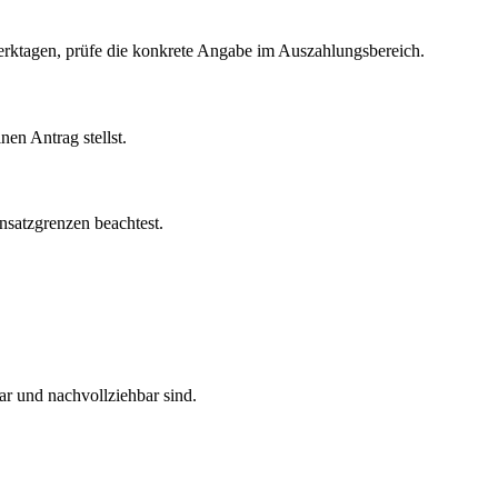
Werktagen, prüfe die konkrete Angabe im Auszahlungsbereich.
en Antrag stellst.
nsatzgrenzen beachtest.
ar und nachvollziehbar sind.