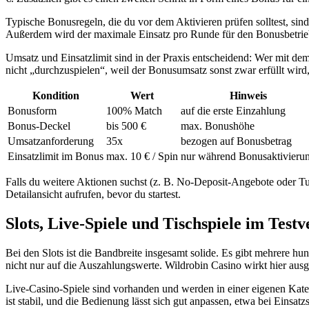
Typische Bonusregeln, die du vor dem Aktivieren prüfen solltest, s
Außerdem wird der maximale Einsatz pro Runde für den Bonusbetrieb
Umsatz und Einsatzlimit sind in der Praxis entscheidend: Wer mit dem
nicht „durchzuspielen“, weil der Bonusumsatz sonst zwar erfüllt wird,
Kondition
Wert
Hinweis
Bonusform
100% Match
auf die erste Einzahlung
Bonus-Deckel
bis 500 €
max. Bonushöhe
Umsatzanforderung
35x
bezogen auf Bonusbetrag
Einsatzlimit im Bonus
max. 10 € / Spin
nur während Bonusaktivieru
Falls du weitere Aktionen suchst (z. B. No-Deposit-Angebote oder Tu
Detailansicht aufrufen, bevor du startest.
Slots, Live-Spiele und Tischspiele im Testv
Bei den Slots ist die Bandbreite insgesamt solide. Es gibt mehrere h
nicht nur auf die Auszahlungswerte. Wildrobin Casino wirkt hier au
Live-Casino-Spiele sind vorhanden und werden in einer eigenen Kateg
ist stabil, und die Bedienung lässt sich gut anpassen, etwa bei Einsat