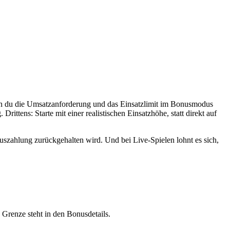
enn du die Umsatzanforderung und das Einsatzlimit im Bonusmodus
ittens: Starte mit einer realistischen Einsatzhöhe, statt direkt auf
uszahlung zurückgehalten wird. Und bei Live-Spielen lohnt es sich,
Grenze steht in den Bonusdetails.