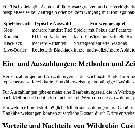
Für Tischspiele gilt: Achte auf die Einsatzgrenzen und die Verfügbark
beispielsweise bei Zeitregeln oder bei dem Umgang mit Bonusguthab
Spielebereich
Typische Auswahl
Für wen geeignet
Slots
mehrere hundert Titel
Spieler mit Fokus auf Features
Roulette
EU/Live Varianten
klare Einsätze und schnelle Ru
Blackjack
mehrere Varianten
Strategieorientierte Sessions
Live-Dealer
Roulette & Blackjack
kurze, nachvollziehbare Abläuf
Ein- und Auszahlungen: Methoden und Zei
Bei Einzahlungen und Auszahlungen ist der wichtigste Punkt für Spie
typischerweise Kreditkarte, Banküberweisung und gängige E-Wallets.
Für Auszahlungen gibt es meist eine Bearbeitungszeit, die in Werktag
nach Methode oft deutlich schneller sind. Wenn du eine Auszahlung plan
Ein weiterer Punkt sind mögliche Mindestauszahlungen und Gebühren
Banküberweisungen können zusätzliche Kosten durch Dritte entstehe
Vorteile und Nachteile von Wildrobin Cas