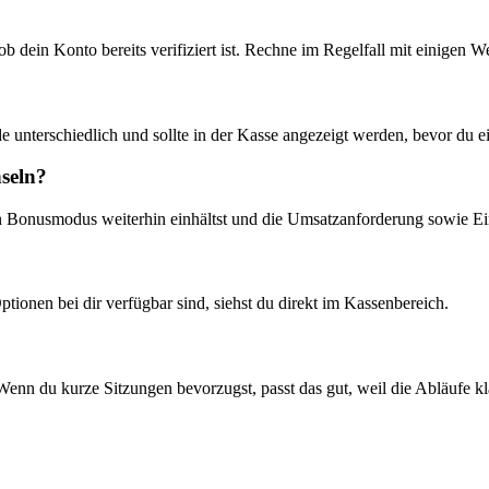
 dein Konto bereits verifiziert ist. Rechne im Regelfall mit einigen 
 unterschiedlich und sollte in der Kasse angezeigt werden, bevor du ein
seln?
den Bonusmodus weiterhin einhältst und die Umsatzanforderung sowie Ei
ionen bei dir verfügbar sind, siehst du direkt im Kassenbereich.
enn du kurze Sitzungen bevorzugst, passt das gut, weil die Abläufe kl