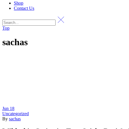
Shop
Contact Us
Top
sachas
Jun
18
Uncategorized
By
sachas