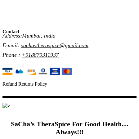
Contact
Address:Mumbai, India
E-mail:
sachastheraspice@gmail.com
Phone :
+918879311937
Refund Returns Policy
SaCha’s TheraSpice For Good Health…
Always!!!