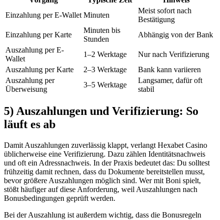
Meist sofort nach
Einzahlung per E-Wallet
Minuten
Bestätigung
Minuten bis
Einzahlung per Karte
Abhängig von der Bank
Stunden
Auszahlung per E-
1–2 Werktage
Nur nach Verifizierung
Wallet
Auszahlung per Karte
2–3 Werktage
Bank kann variieren
Auszahlung per
Langsamer, dafür oft
3–5 Werktage
Überweisung
stabil
5) Auszahlungen und Verifizierung: So
läuft es ab
Damit Auszahlungen zuverlässig klappt, verlangt Hexabet Casino
üblicherweise eine Verifizierung. Dazu zählen Identitätsnachweis
und oft ein Adressnachweis. In der Praxis bedeutet das: Du solltest
frühzeitig damit rechnen, dass du Dokumente bereitstellen musst,
bevor größere Auszahlungen möglich sind. Wer mit Boni spielt,
stößt häufiger auf diese Anforderung, weil Auszahlungen nach
Bonusbedingungen geprüft werden.
Bei der Auszahlung ist außerdem wichtig, dass die Bonusregeln