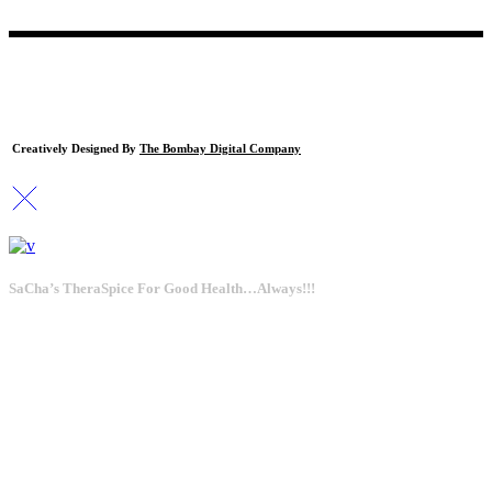
Creatively Designed By
The Bombay Digital Company
SaCha’s TheraSpice For Good Health…Always!!!