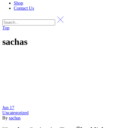
Shop
Contact Us
Top
sachas
Jun
17
Uncategorized
By
sachas